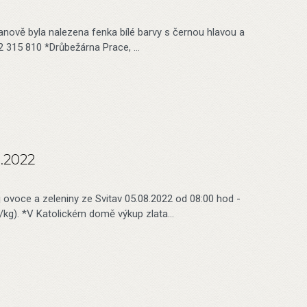
žanově byla nalezena fenka bílé barvy s černou hlavou a
732 315 810 *Drůbežárna Prace, …
8.2022
j ovoce a zeleniny ze Svitav 05.08.2022 od 08:00 hod -
/kg). *V Katolickém domě výkup zlata…