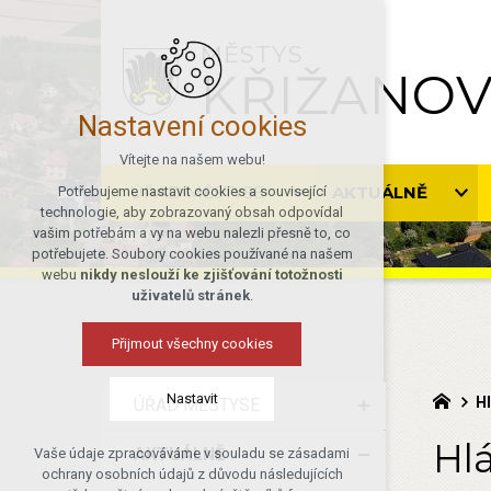
MĚSTYS
KŘIŽANO
Nastavení cookies
Vítejte na našem webu!
ÚŘAD MĚSTYSE
AKTUÁLNĚ
Potřebujeme nastavit cookies a související
technologie, aby zobrazovaný obsah odpovídal
vašim potřebám a vy na webu nalezli přesně to, co
potřebujete. Soubory cookies používané na našem
webu
nikdy neslouží ke zjišťování totožnosti
uživatelů stránek
.
Přijmout všechny cookies
Nastavit
H
ÚŘAD MĚSTYSE
Hl
AKTUÁLNĚ
Vaše údaje zpracováváme v souladu se zásadami
Technická cookies
ochrany osobních údajů z důvodu následujících
nutná pro provozování webu