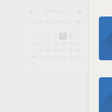
SRPEN 2026
PO
ÚT
ST
ČT
PÁ
SO
NE
1
2
3
4
5
6
7
8
9
10
11
12
13
14
15
16
17
18
19
20
21
22
23
24
25
26
27
28
29
30
31