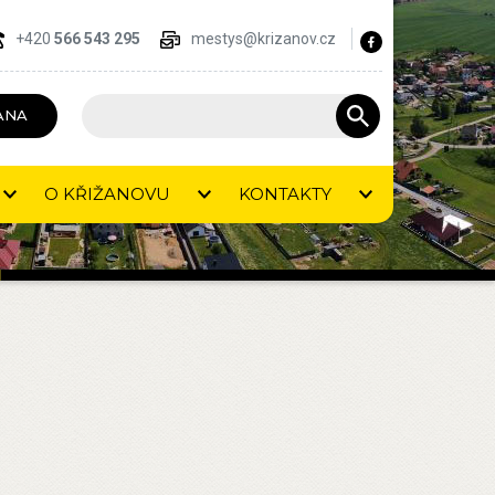
+420
566 543 295
mestys@krizanov.cz
ANA
O KŘIŽANOVU
KONTAKTY