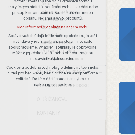
potřeb: zpětná vazba od návštěvníků formou
Aktuality
analytických statistik používání webu, ukládání nebo
udržení kontextu stránek (session):
Hlášení rozhlasu
přístup k informacím na vašem zařízení, měření
případná přihlášení, volby jazyka, apod.
obsahu, reklama a vývoj produktů.
Kalendář akcí
Volitelná cookies
Zpravodaj
Více informací o cookies na našem webu
analytická pro anonymizované
Newsletter
vyhodnocení návštěvnosti
Správci vašich údajů bude naše společnost, jakož i
naši důvěryhodní partneři, se kterými neustále
marketingová cookies (Google)
Mobilní Rozhlas
spolupracujeme. Vyjádření souhlasu je dobrovolné.
Publicita projektů
Více informací o cookies na našem webu
Můžete jej kdykoli zrušit nebo obnovit změnou
Volná pracovní místa
nastavení vašich cookies.
Cookies a podobné technologie dělíme na technická:
Přijmout všechny cookies
SLUŽBY, ORGANIZACE
nutná pro běh webu, bez nichž nelze web používat a
volitelná. Do této části spadají analytická a
Odmítnout vše
marketingová cookies.
ZDRAVOTNÍ STŘEDISKO
O KŘIŽANOVU
KONTAKTY