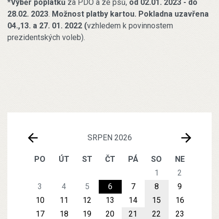
*
Výběr poplatků
za PDO a ze psů,
od 02.01. 2023 - do
28.02. 2023
.
Možnost platby kartou. Pokladna uzavřena
04.,13. a 27. 01. 2022 (
vzhledem k povinnostem
prezidentských voleb).
SRPEN 2026
PO
ÚT
ST
ČT
PÁ
SO
NE
1
2
3
4
5
6
7
8
9
10
11
12
13
14
15
16
17
18
19
20
21
22
23