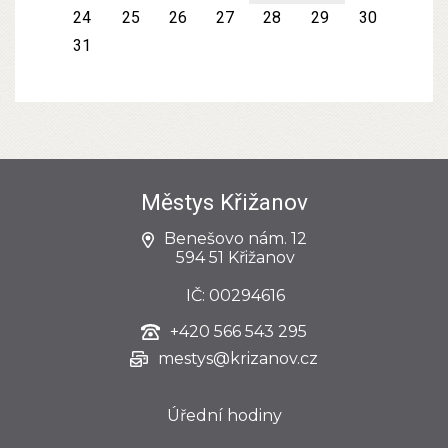
24
25
26
27
28
29
30
31
Městys Křižanov
Benešovo nám. 12
594 51 Křižanov
IČ: 00294616
+420
566 543 295
mestys@krizanov.cz
Úřední hodiny