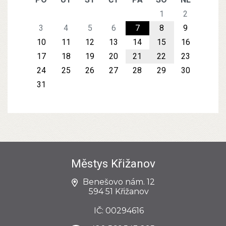
1
2
3
4
5
6
7
8
9
10
11
12
13
14
15
16
17
18
19
20
21
22
23
24
25
26
27
28
29
30
31
Městys Křižanov
Benešovo nám. 12
594 51 Křižanov
IČ: 00294616