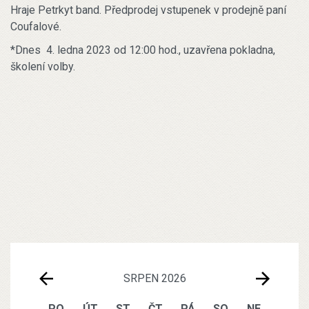
Hraje Petrkyt band. Předprodej vstupenek v prodejně paní
Coufalové.
*Dnes 4. ledna 2023 od 12:00 hod., uzavřena pokladna,
školení volby.
SRPEN 2026
PO
ÚT
ST
ČT
PÁ
SO
NE