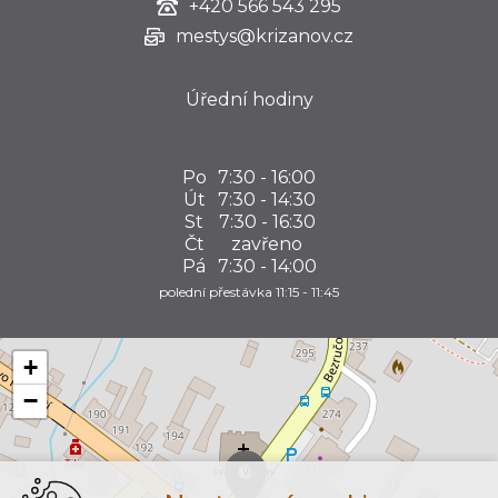
+420
566 543 295
mestys@krizanov.cz
Úřední hodiny
Po
7:30 - 16:00
Út
7:30 - 14:30
St
7:30 - 16:30
Čt
zavřeno
Pá
7:30 - 14:00
polední přestávka 11:15 - 11:45
+
−