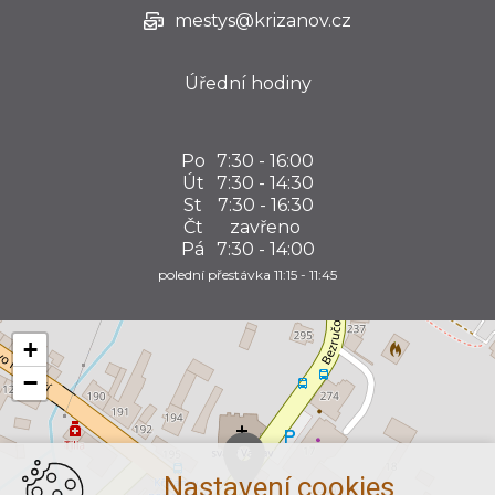
mestys@krizanov.cz
Úřední hodiny
Po
7:30 - 16:00
Út
7:30 - 14:30
St
7:30 - 16:30
Čt
zavřeno
Pá
7:30 - 14:00
polední přestávka 11:15 - 11:45
+
−
Nastavení cookies