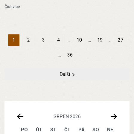
Číst více
1
2
3
4
10
19
27
36
Další
SRPEN 2026
PO
ÚT
ST
ČT
PÁ
SO
NE