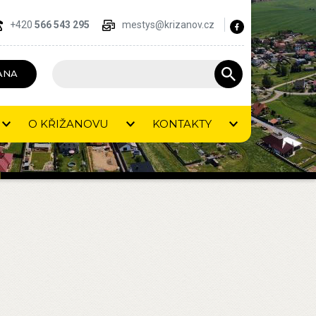
+420
566 543 295
mestys@krizanov.cz
ANA
O KŘIŽANOVU
KONTAKTY