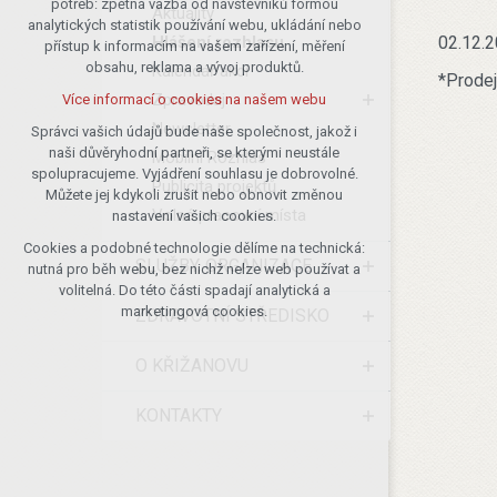
potřeb: zpětná vazba od návštěvníků formou
Aktuality
analytických statistik používání webu, ukládání nebo
udržení kontextu stránek (session):
Hlášení rozhlasu
02.12.2
přístup k informacím na vašem zařízení, měření
případná přihlášení, volby jazyka, apod.
obsahu, reklama a vývoj produktů.
Kalendář akcí
*Prodej
Volitelná cookies
Zpravodaj
Více informací o cookies na našem webu
analytická pro anonymizované
Newsletter
vyhodnocení návštěvnosti
Správci vašich údajů bude naše společnost, jakož i
naši důvěryhodní partneři, se kterými neustále
marketingová cookies (Google)
Mobilní Rozhlas
spolupracujeme. Vyjádření souhlasu je dobrovolné.
Publicita projektů
Více informací o cookies na našem webu
Můžete jej kdykoli zrušit nebo obnovit změnou
Volná pracovní místa
nastavení vašich cookies.
Cookies a podobné technologie dělíme na technická:
Přijmout všechny cookies
SLUŽBY, ORGANIZACE
nutná pro běh webu, bez nichž nelze web používat a
volitelná. Do této části spadají analytická a
Odmítnout vše
marketingová cookies.
ZDRAVOTNÍ STŘEDISKO
O KŘIŽANOVU
KONTAKTY