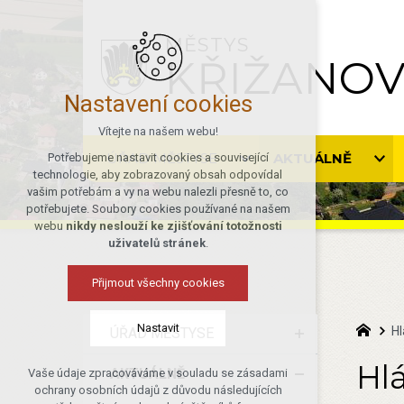
MĚSTYS
KŘIŽANO
Nastavení cookies
Vítejte na našem webu!
ÚŘAD MĚSTYSE
AKTUÁLNĚ
Potřebujeme nastavit cookies a související
technologie, aby zobrazovaný obsah odpovídal
vašim potřebám a vy na webu nalezli přesně to, co
potřebujete. Soubory cookies používané na našem
webu
nikdy neslouží ke zjišťování totožnosti
uživatelů stránek
.
Přijmout všechny cookies
Nastavit
Hl
ÚŘAD MĚSTYSE
Hlá
AKTUÁLNĚ
Vaše údaje zpracováváme v souladu se zásadami
Technická cookies
ochrany osobních údajů z důvodu následujících
nutná pro provozování webu