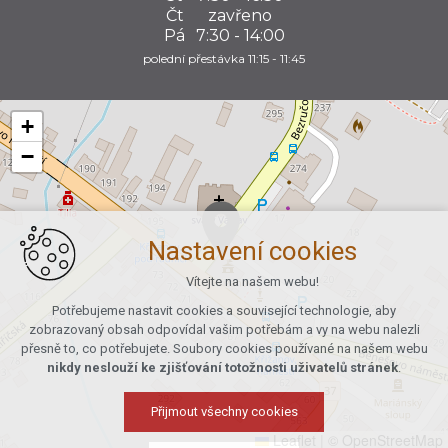
Čt
zavřeno
Pá
7:30 - 14:00
polední přestávka 11:15 - 11:45
+
−
Nastavení cookies
Vítejte na našem webu!
Potřebujeme nastavit cookies a související technologie, aby
zobrazovaný obsah odpovídal vašim potřebám a vy na webu nalezli
přesně to, co potřebujete. Soubory cookies používané na našem webu
nikdy neslouží ke zjišťování totožnosti uživatelů stránek
.
Přijmout všechny cookies
Leaflet
|
© OpenStreetMap