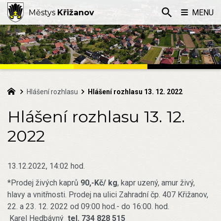
Městys
Křižanov
MENU
Hlášení rozhlasu
Hlášení rozhlasu 13. 12. 2022
Hlášení rozhlasu 13. 12.
2022
13.12.2022, 14:02 hod.
*Prodej živých kaprů
90,-Kč/ kg
, kapr uzený, amur živý,
hlavy a vnitřnosti. Prodej na ulici Zahradní čp. 407 Křižanov,
22. a 23. 12. 2022 od 09:00 hod.- do 16:00. hod.
Karel Hedbávný
tel. 734 828 515