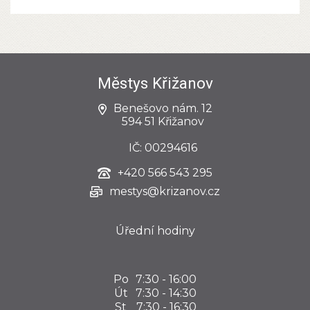
Městys Křižanov
Benešovo nám. 12
594 51 Křižanov
IČ: 00294616
+420
566 543 295
mestys@krizanov.cz
Úřední hodiny
Po
7:30 - 16:00
Út
7:30 - 14:30
St
7:30 - 16:30