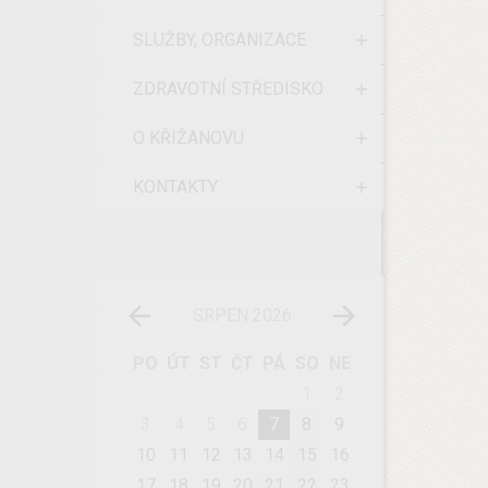
SLUŽBY, ORGANIZACE
ZDRAVOTNÍ STŘEDISKO
O KŘIŽANOVU
KONTAKTY
SRPEN 2026
PO
ÚT
ST
ČT
PÁ
SO
NE
1
2
3
4
5
6
7
8
9
10
11
12
13
14
15
16
17
18
19
20
21
22
23