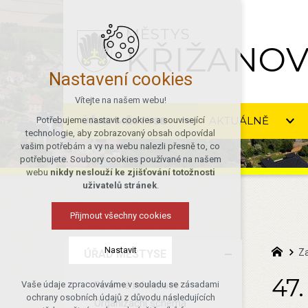
MĚSTYS
KŘIŽANO
Nastavení cookies
Vítejte na našem webu!
ÚŘAD MĚSTYSE
AKTUÁLNĚ
Potřebujeme nastavit cookies a související
technologie, aby zobrazovaný obsah odpovídal
vašim potřebám a vy na webu nalezli přesně to, co
potřebujete. Soubory cookies používané na našem
webu
nikdy neslouží ke zjišťování totožnosti
uživatelů stránek
.
Přijmout všechny cookies
Nastavit
Z
ÚŘAD MĚSTYSE
47.
Povinné informace
Vaše údaje zpracováváme v souladu se zásadami
Technická cookies
ochrany osobních údajů z důvodu následujících
Organizační schéma
nutná pro provozování webu