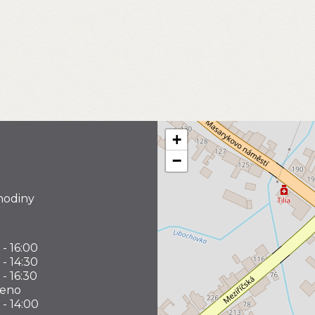
+
−
hodiny
 - 16:00
 - 14:30
 - 16:30
řeno
 - 14:00