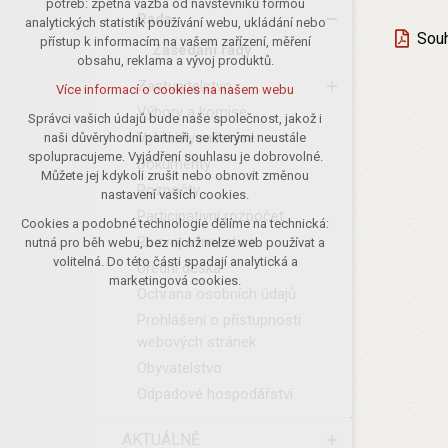
potřeb: zpětná vazba od návštěvníků formou
Rada
analytických statistik používání webu, ukládání nebo
udržení kontextu stránek (session):
Souh
přístup k informacím na vašem zařízení, měření
případná přihlášení, volby jazyka, apod.
Zasedání rady
obsahu, reklama a vývoj produktů.
Volitelná cookies
Zastupitelstvo
Více informací o cookies na našem webu
analytická pro anonymizované
Výbory a komise
vyhodnocení návštěvnosti
Správci vašich údajů bude naše společnost, jakož i
Vyhlášky městyse
naši důvěryhodní partneři, se kterými neustále
marketingová cookies (Google)
spolupracujeme. Vyjádření souhlasu je dobrovolné.
Dokumenty
Více informací o cookies na našem webu
Můžete jej kdykoli zrušit nebo obnovit změnou
Rozpočty
nastavení vašich cookies.
Participativní rozpočet
Cookies a podobné technologie dělíme na technická:
Přijmout všechny cookies
Rozvoj a investice
nutná pro běh webu, bez nichž nelze web používat a
volitelná. Do této části spadají analytická a
Úřední deska
Odmítnout vše
marketingová cookies.
Ochrana osobních údajů
Prohlášení o přístupnosti
webových stránek
Obyvatelstvo
Odpadové hospodářství
AKTUÁLNĚ