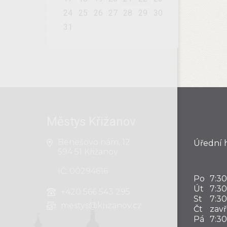
24
25
26
27
28
29
30
31
Městys Křižanov
Benešovo nám. 12
Úřední 
594 51 Křižanov
IČ: 00294616
Po
7:30
Út
7:30
+420
566 543 295
St
7:30
mestys@krizanov.cz
Čt
zav
Pá
7:30