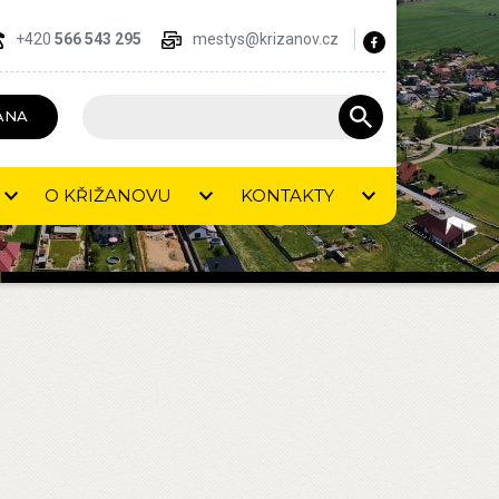
+420
566 543 295
mestys@krizanov.cz
ANA
O KŘIŽANOVU
KONTAKTY