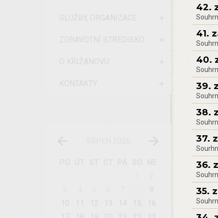
42. 
SLUŽBY, ORGANIZACE
Souhrn
41. 
ZDRAVOTNÍ STŘEDISKO
Souhrn
40. 
O KŘIŽANOVU
Souhrn
KONTAKTY
39. 
Souhrn
38. 
Souhrn
37. 
SRPEN 2026
Sourhn
PO
ÚT
ST
ČT
PÁ
SO
NE
36. 
Souhrn
1
2
3
4
5
6
7
8
9
35. 
Souhrn
10
11
12
13
14
15
16
34. 
17
18
19
20
21
22
23