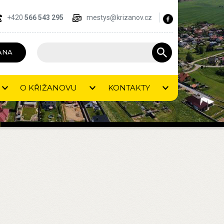
+420
566 543 295
mestys@krizanov.cz
ANA
O KŘIŽANOVU
KONTAKTY