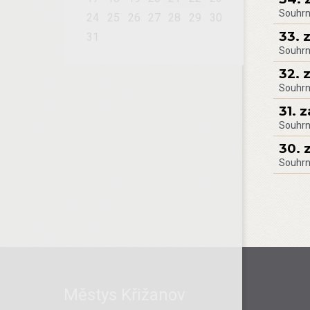
Souhrn
24
25
26
27
28
29
30
33. 
31
Souhrn
32. 
Souhrn
31. 
Souhrn
30. 
Souhrn
Městys Křižanov