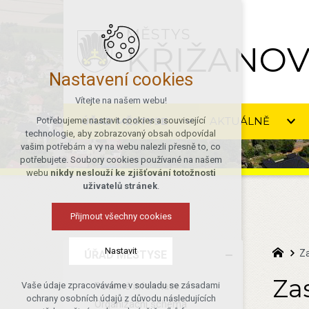
MĚSTYS
KŘIŽANO
Nastavení cookies
Vítejte na našem webu!
ÚŘAD MĚSTYSE
AKTUÁLNĚ
Potřebujeme nastavit cookies a související
technologie, aby zobrazovaný obsah odpovídal
vašim potřebám a vy na webu nalezli přesně to, co
potřebujete. Soubory cookies používané na našem
webu
nikdy neslouží ke zjišťování totožnosti
uživatelů stránek
.
Přijmout všechny cookies
Nastavit
Z
ÚŘAD MĚSTYSE
Za
Povinné informace
Vaše údaje zpracováváme v souladu se zásadami
Technická cookies
ochrany osobních údajů z důvodu následujících
Organizační schéma
nutná pro provozování webu