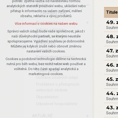
potřeb: zpětná vazba od návštěvníků formou
Rada
analytických statistik používání webu, ukládání nebo
udržení kontextu stránek (session):
přístup k informacím na vašem zařízení, měření
případná přihlášení, volby jazyka, apod.
Titule
Zasedání rady
obsahu, reklama a vývoj produktů.
Volitelná cookies
49. 
Zastupitelstvo
Více informací o cookies na našem webu
analytická pro anonymizované
Souhrn
Výbory a komise
vyhodnocení návštěvnosti
Správci vašich údajů bude naše společnost, jakož i
48. 
Vyhlášky městyse
naši důvěryhodní partneři, se kterými neustále
marketingová cookies (Google)
spolupracujeme. Vyjádření souhlasu je dobrovolné.
Souhrn
Dokumenty
Více informací o cookies na našem webu
Můžete jej kdykoli zrušit nebo obnovit změnou
Rozpočty
47. 
nastavení vašich cookies.
Souhrn
Participativní rozpočet
Cookies a podobné technologie dělíme na technická:
Přijmout všechny cookies
Rozvoj a investice
46. 
nutná pro běh webu, bez nichž nelze web používat a
volitelná. Do této části spadají analytická a
Úřední deska
Souhrn
Odmítnout vše
marketingová cookies.
Ochrana osobních údajů
45. 
Prohlášení o přístupnosti
Souhrn
webových stránek
44. 
Obyvatelstvo
Souhrn
Odpadové hospodářství
43. 
Souhrn
AKTUÁLNĚ