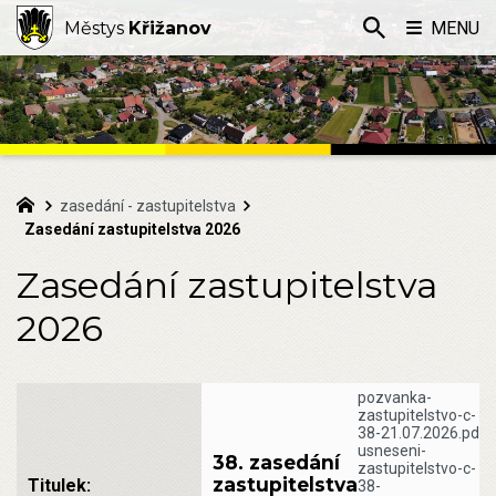
Městys
Křižanov
MENU
zasedání - zastupitelstva
Zasedání zastupitelstva 2026
Zasedání zastupitelstva
2026
pozvanka-
zastupitelstvo-c-
38-21.07.2026.pdf
usneseni-
38. zasedání
zastupitelstvo-c-
zastupitelstva
38-