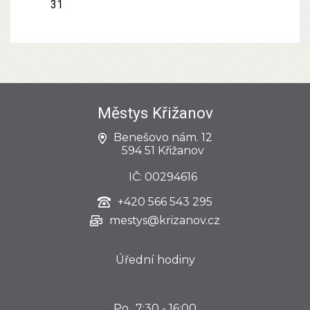
31
Městys Křižanov
Benešovo nám. 12
594 51 Křižanov
IČ: 00294616
+420
566 543 295
mestys@krizanov.cz
Úřední hodiny
Po
7:30 - 16:00