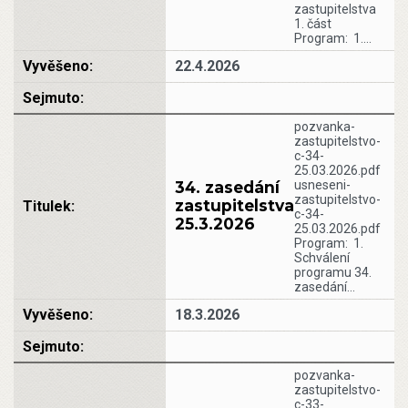
zastupitelstva
1. část
Program: 1.…
22.4.2026
pozvanka-
zastupitelstvo-
c-34-
25.03.2026.pdf
34. zasedání
usneseni-
zastupitelstvo-
zastupitelstva
c-34-
25.3.2026
25.03.2026.pdf
Program: 1.
Schválení
programu 34.
zasedání…
18.3.2026
pozvanka-
zastupitelstvo-
c-33-