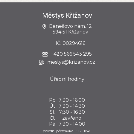
Městys Křižanov
Benešovo nám. 12
594 51 Křižanov
IČ: 00294616
+420
566 543 295
mestys@krizanov.cz
Úřední hodiny
Po
7:30 - 16:00
Út
7:30 - 14:30
St
7:30 - 16:30
Čt
zavřeno
Pá
7:30 - 14:00
polední přestávka 11:15 - 11:45