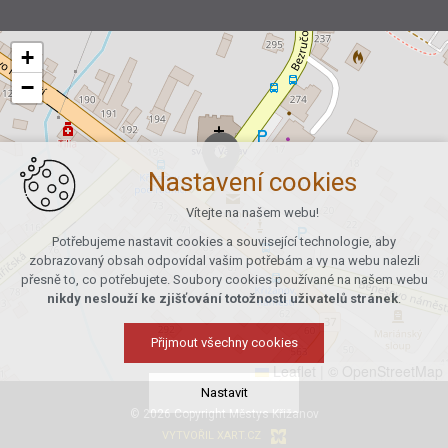
+
−
Nastavení cookies
Vítejte na našem webu!
Potřebujeme nastavit cookies a související technologie, aby
zobrazovaný obsah odpovídal vašim potřebám a vy na webu nalezli
přesně to, co potřebujete. Soubory cookies používané na našem webu
nikdy neslouží ke zjišťování totožnosti uživatelů stránek
.
Přijmout všechny cookies
Leaflet
|
© OpenStreetMap
Nastavit
© 2026 Copyright Městys Křižanov
VYTVOŘIL XART.CZ