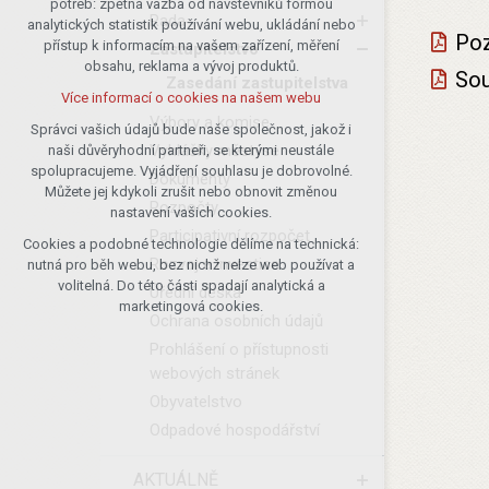
potřeb: zpětná vazba od návštěvníků formou
Rada
analytických statistik používání webu, ukládání nebo
udržení kontextu stránek (session):
Poz
přístup k informacím na vašem zařízení, měření
případná přihlášení, volby jazyka, apod.
Zastupitelstvo
obsahu, reklama a vývoj produktů.
Sou
Volitelná cookies
Zasedání zastupitelstva
Více informací o cookies na našem webu
analytická pro anonymizované
Výbory a komise
vyhodnocení návštěvnosti
Správci vašich údajů bude naše společnost, jakož i
Vyhlášky městyse
naši důvěryhodní partneři, se kterými neustále
marketingová cookies (Google)
spolupracujeme. Vyjádření souhlasu je dobrovolné.
Dokumenty
Více informací o cookies na našem webu
Můžete jej kdykoli zrušit nebo obnovit změnou
Rozpočty
nastavení vašich cookies.
Participativní rozpočet
Cookies a podobné technologie dělíme na technická:
Přijmout všechny cookies
Rozvoj a investice
nutná pro běh webu, bez nichž nelze web používat a
volitelná. Do této části spadají analytická a
Úřední deska
Odmítnout vše
marketingová cookies.
Ochrana osobních údajů
Prohlášení o přístupnosti
webových stránek
Obyvatelstvo
Odpadové hospodářství
AKTUÁLNĚ