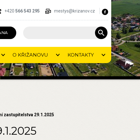
+420
566 543 295
mestys@krizanov.cz
ANA
O KŘIŽANOVU
KONTAKTY
í zastupitelstva 29.1.2025
9.1.2025