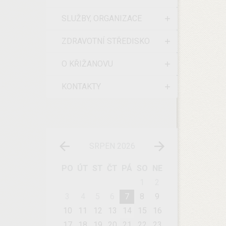
SLUŽBY, ORGANIZACE
ZDRAVOTNÍ STŘEDISKO
O KŘIŽANOVU
KONTAKTY
SRPEN 2026
PO
ÚT
ST
ČT
PÁ
SO
NE
1
2
3
4
5
6
7
8
9
10
11
12
13
14
15
16
17
18
19
20
21
22
23