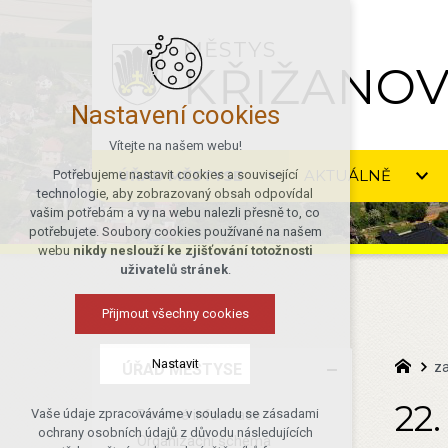
MĚSTYS
KŘIŽANO
Nastavení cookies
Vítejte na našem webu!
ÚŘAD MĚSTYSE
AKTUÁLNĚ
Potřebujeme nastavit cookies a související
technologie, aby zobrazovaný obsah odpovídal
vašim potřebám a vy na webu nalezli přesně to, co
potřebujete. Soubory cookies používané na našem
webu
nikdy neslouží ke zjišťování totožnosti
uživatelů stránek
.
Přijmout všechny cookies
Nastavit
za
ÚŘAD MĚSTYSE
22.
Povinné informace
Vaše údaje zpracováváme v souladu se zásadami
Technická cookies
ochrany osobních údajů z důvodu následujících
Organizační schéma
nutná pro provozování webu