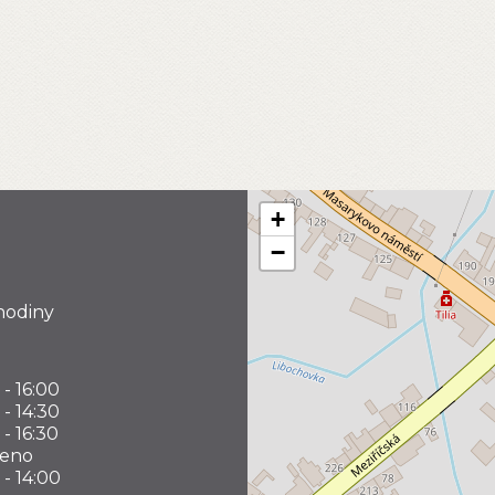
+
−
hodiny
 - 16:00
 - 14:30
 - 16:30
řeno
 - 14:00