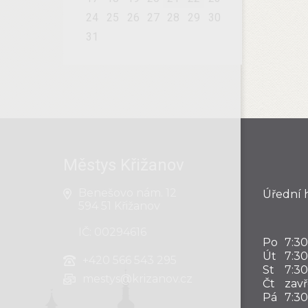
24
25
26
27
28
29
30
31
Městys Křižanov
Benešovo nám. 12
Úřední 
594 51 Křižanov
IČ: 00294616
Po
7:30
Út
7:30
+420
566 543 295
St
7:30
mestys@krizanov.cz
Čt
zav
Pá
7:30