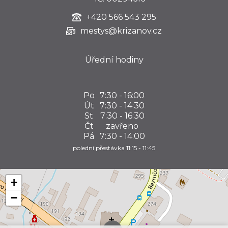
+420
566 543 295
mestys@krizanov.cz
Úřední hodiny
Po
7:30 - 16:00
Út
7:30 - 14:30
St
7:30 - 16:30
Čt
zavřeno
Pá
7:30 - 14:00
polední přestávka 11:15 - 11:45
+
−