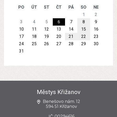
PO
ÚT
ST
ČT
PÁ
SO
NE
1
2
3
4
5
6
7
8
9
10
11
12
13
14
15
16
17
18
19
20
21
22
23
24
25
26
27
28
29
30
31
Městys Křižanov
Benešovo nám. 12
594 51 Křižanov
IČ: 00294616