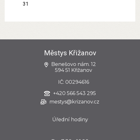
31
Městys Křižanov
Benešovo nám. 12
594 51 Křižanov
IČ: 00294616
+420
566 543 295
mestys@krizanov.cz
Úřední hodiny