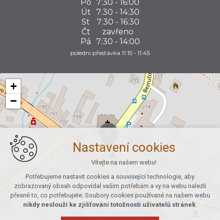
Po
7:30 - 16:00
Út
7:30 - 14:30
St
7:30 - 16:30
Čt
zavřeno
Pá
7:30 - 14:00
polední přestávka 11:15 - 11:45
+
−
Nastavení cookies
Vítejte na našem webu!
Potřebujeme nastavit cookies a související technologie, aby
zobrazovaný obsah odpovídal vašim potřebám a vy na webu nalezli
přesně to, co potřebujete. Soubory cookies používané na našem webu
nikdy neslouží ke zjišťování totožnosti uživatelů stránek
.