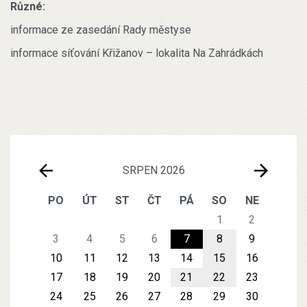
Různé:
informace ze zasedání Rady městyse
informace síťování Křižanov – lokalita Na Zahrádkách
SRPEN 2026
PO
ÚT
ST
ČT
PÁ
SO
NE
1
2
3
4
5
6
7
8
9
10
11
12
13
14
15
16
17
18
19
20
21
22
23
24
25
26
27
28
29
30