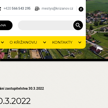
+420
566 543 295
mestys@krizanov.cz
ANA
O KŘIŽANOVU
KONTAKTY
ání zastupitelstva 30.3.2022
0.3.2022