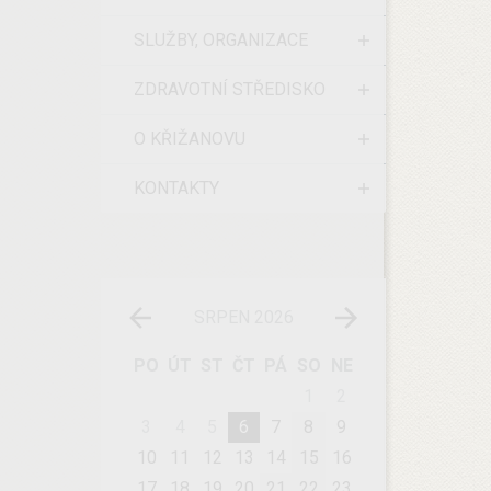
SLUŽBY, ORGANIZACE
ZDRAVOTNÍ STŘEDISKO
O KŘIŽANOVU
KONTAKTY
SRPEN 2026
PO
ÚT
ST
ČT
PÁ
SO
NE
1
2
3
4
5
6
7
8
9
10
11
12
13
14
15
16
17
18
19
20
21
22
23