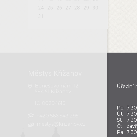
24
25
26
27
28
29
30
31
Městys Křižanov
Benešovo nám. 12
Úřední 
594 51 Křižanov
IČ: 00294616
Po
7:30
Út
7:30
+420
566 543 295
St
7:30
mestys@krizanov.cz
Čt
zav
Pá
7:30