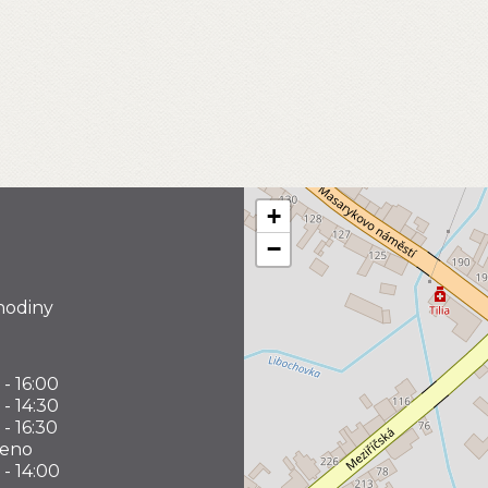
+
−
hodiny
 - 16:00
 - 14:30
 - 16:30
řeno
 - 14:00