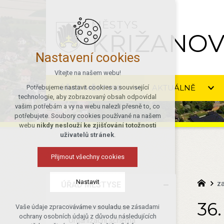
MĚSTYS
KŘIŽANO
Nastavení cookies
Vítejte na našem webu!
ÚŘAD MĚSTYSE
AKTUÁLNĚ
Potřebujeme nastavit cookies a související
technologie, aby zobrazovaný obsah odpovídal
vašim potřebám a vy na webu nalezli přesně to, co
potřebujete. Soubory cookies používané na našem
webu
nikdy neslouží ke zjišťování totožnosti
uživatelů stránek
.
Přijmout všechny cookies
Nastavit
za
ÚŘAD MĚSTYSE
36.
Povinné informace
Vaše údaje zpracováváme v souladu se zásadami
Technická cookies
ochrany osobních údajů z důvodu následujících
Organizační schéma
nutná pro provozování webu