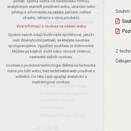
potřeb: zpětná vazba od návštěvníků formou
Rada
analytických statistik používání webu, ukládání nebo
udržení kontextu stránek (session):
Souhrn
přístup k informacím na vašem zařízení, měření
případná přihlášení, volby jazyka, apod.
Zastupitelstvo
obsahu, reklama a vývoj produktů.
Souh
Volitelná cookies
Zasedání zastupitelstva
Více informací o cookies na našem webu
analytická pro anonymizované
Pozv
Výbory a komise
vyhodnocení návštěvnosti
Správci vašich údajů bude naše společnost, jakož i
Vyhlášky městyse
naši důvěryhodní partneři, se kterými neustále
marketingová cookies (Google)
spolupracujeme. Vyjádření souhlasu je dobrovolné.
Dokumenty
Více informací o cookies na našem webu
Z techn
Můžete jej kdykoli zrušit nebo obnovit změnou
Rozpočty
nastavení vašich cookies.
Děkuje
Participativní rozpočet
Cookies a podobné technologie dělíme na technická:
Přijmout všechny cookies
Rozvoj a investice
nutná pro běh webu, bez nichž nelze web používat a
volitelná. Do této části spadají analytická a
Úřední deska
Odmítnout vše
marketingová cookies.
Ochrana osobních údajů
Prohlášení o přístupnosti
webových stránek
Obyvatelstvo
Odpadové hospodářství
AKTUÁLNĚ