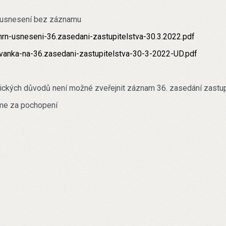
 usnesení bez záznamu
rn-usneseni-36.zasedani-zastupitelstva-30.3.2022.pdf
anka-na-36.zasedani-zastupitelstva-30-3-2022-UD.pdf
ických důvodů není možné zveřejnit záznam 36. zasedání zastupit
me za pochopení