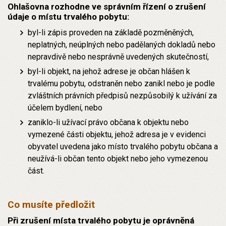
Ohlašovna rozhodne ve správním řízení o zrušení
údaje o místu trvalého pobytu:
byl-li zápis proveden na základě pozměněných,
neplatných, neúplných nebo padělaných dokladů nebo
nepravdivě nebo nesprávně uvedených skutečností,
byl-li objekt, na jehož adrese je občan hlášen k
trvalému pobytu, odstraněn nebo zanikl nebo je podle
zvláštních právních předpisů nezpůsobilý k užívání za
účelem bydlení, nebo
zaniklo-li užívací právo občana k objektu nebo
vymezené části objektu, jehož adresa je v evidenci
obyvatel uvedena jako místo trvalého pobytu občana a
neužívá-li občan tento objekt nebo jeho vymezenou
část.
Co musíte předložit
Při zrušení místa trvalého pobytu je oprávněná