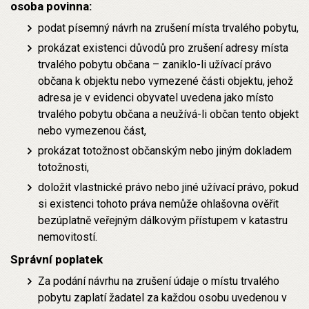
osoba povinna:
podat písemný návrh na zrušení místa trvalého pobytu,
prokázat existenci důvodů pro zrušení adresy místa
trvalého pobytu občana – zaniklo-li užívací právo
občana k objektu nebo vymezené části objektu, jehož
adresa je v evidenci obyvatel uvedena jako místo
trvalého pobytu občana a neužívá-li občan tento objekt
nebo vymezenou část,
prokázat totožnost občanským nebo jiným dokladem
totožnosti,
doložit vlastnické právo nebo jiné užívací právo, pokud
si existenci tohoto práva nemůže ohlašovna ověřit
bezúplatně veřejným dálkovým přístupem v katastru
nemovitostí.
Správní poplatek
Za podání návrhu na zrušení údaje o místu trvalého
pobytu zaplatí žadatel za každou osobu uvedenou v