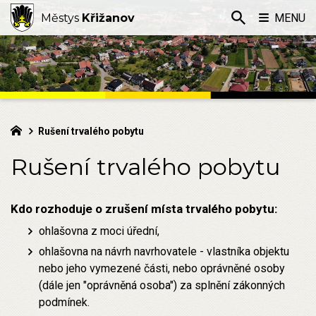
Městys
Křižanov
MENU
Rušení trvalého pobytu
Rušení trvalého pobytu
Kdo rozhoduje o zrušení místa trvalého pobytu:
ohlašovna z moci úřední,
ohlašovna na návrh navrhovatele - vlastníka objektu
nebo jeho vymezené části, nebo oprávněné osoby
(dále jen "oprávněná osoba") za splnění zákonných
podmínek.