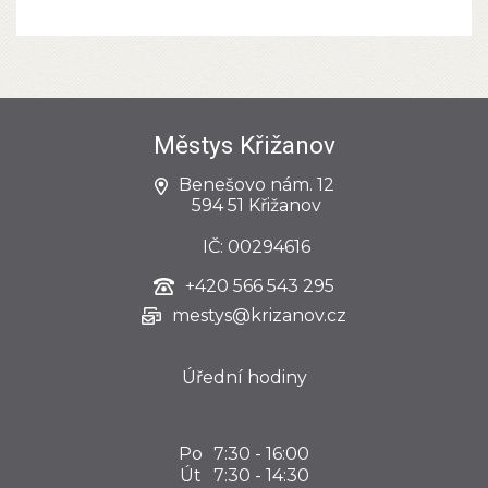
Městys Křižanov
Benešovo nám. 12
594 51 Křižanov
IČ: 00294616
+420
566 543 295
mestys@krizanov.cz
Úřední hodiny
Po
7:30 - 16:00
Út
7:30 - 14:30