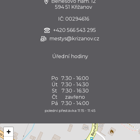
Benešovo nám. 12
594 51 Křižanov
IČ: 00294616
+420
566 543 295
mestys@krizanov.cz
Úřední hodiny
Po
7:30 - 16:00
Út
7:30 - 14:30
St
7:30 - 16:30
Čt
zavřeno
Pá
7:30 - 14:00
polední přestávka 11:15 - 11:45
+