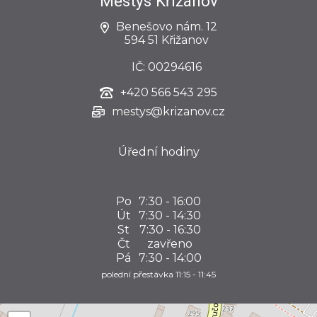
Městys Křižanov
Benešovo nám. 12
594 51 Křižanov
IČ: 00294616
+420
566 543 295
mestys@krizanov.cz
Úřední hodiny
Po
7:30 - 16:00
Út
7:30 - 14:30
St
7:30 - 16:30
Čt
zavřeno
Pá
7:30 - 14:00
polední přestávka 11:15 - 11:45