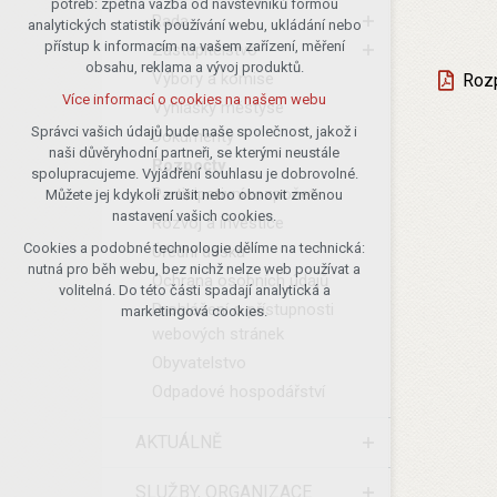
potřeb: zpětná vazba od návštěvníků formou
Rada
analytických statistik používání webu, ukládání nebo
udržení kontextu stránek (session):
přístup k informacím na vašem zařízení, měření
případná přihlášení, volby jazyka, apod.
Zastupitelstvo
obsahu, reklama a vývoj produktů.
Výbory a komise
Rozp
Volitelná cookies
Více informací o cookies na našem webu
Vyhlášky městyse
analytická pro anonymizované
vyhodnocení návštěvnosti
Správci vašich údajů bude naše společnost, jakož i
Dokumenty
naši důvěryhodní partneři, se kterými neustále
marketingová cookies (Google)
Rozpočty
spolupracujeme. Vyjádření souhlasu je dobrovolné.
Více informací o cookies na našem webu
Participativní rozpočet
Můžete jej kdykoli zrušit nebo obnovit změnou
nastavení vašich cookies.
Rozvoj a investice
Cookies a podobné technologie dělíme na technická:
Úřední deska
Přijmout všechny cookies
nutná pro běh webu, bez nichž nelze web používat a
Ochrana osobních údajů
volitelná. Do této části spadají analytická a
Odmítnout vše
Prohlášení o přístupnosti
marketingová cookies.
webových stránek
Obyvatelstvo
Odpadové hospodářství
AKTUÁLNĚ
SLUŽBY, ORGANIZACE