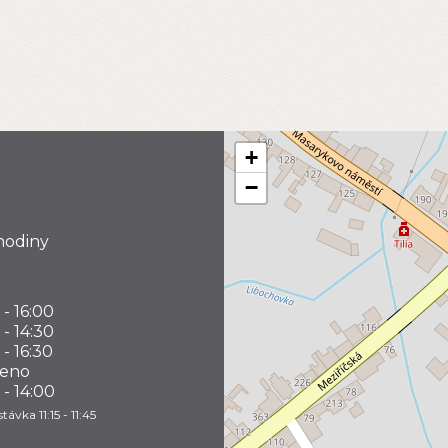
+
−
hodiny
 - 16:00
 - 14:30
 - 16:30
řeno
 - 14:00
távka 11:15 - 11:45