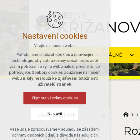
MĚSTYS
KŘIŽANO
Nastavení cookies
Vítejte na našem webu!
ÚŘAD MĚSTYSE
AKTUÁLNĚ
Potřebujeme nastavit cookies a související
technologie, aby zobrazovaný obsah odpovídal
vašim potřebám a vy na webu nalezli přesně to, co
potřebujete. Soubory cookies používané na našem
webu
nikdy neslouží ke zjišťování totožnosti
uživatelů stránek
.
Přijmout všechny cookies
Nastavit
R
ÚŘAD MĚSTYSE
Ro
Povinné informace
Vaše údaje zpracováváme v souladu se zásadami
Technická cookies
ochrany osobních údajů z důvodu následujících
Organizační schéma
nutná pro provozování webu