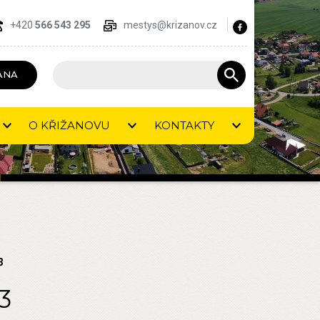
+420
566 543 295
mestys@krizanov.cz
ANA
O KŘIŽANOVU
KONTAKTY
3
3