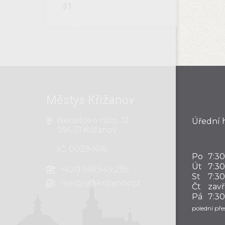
31
Městys Křižanov
Benešovo nám. 12
Úřední 
594 51 Křižanov
IČ: 00294616
Po
7:30
Út
7:30
+420
566 543 295
St
7:30
mestys@krizanov.cz
Čt
zav
Pá
7:30
polední přes