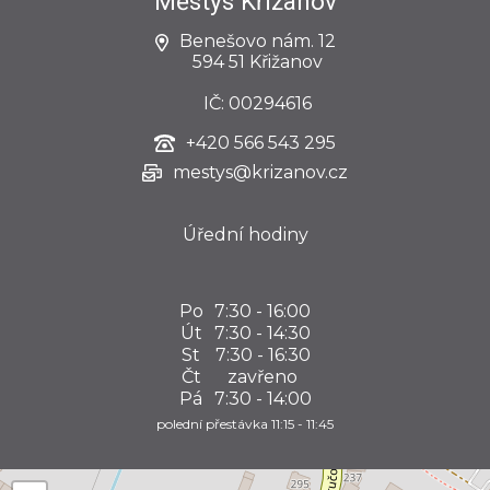
Městys Křižanov
Benešovo nám. 12
594 51 Křižanov
IČ: 00294616
+420
566 543 295
mestys@krizanov.cz
Úřední hodiny
Po
7:30 - 16:00
Út
7:30 - 14:30
St
7:30 - 16:30
Čt
zavřeno
Pá
7:30 - 14:00
polední přestávka 11:15 - 11:45