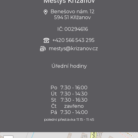
Městys Křižanov
Benešovo nám. 12
594 51 Křižanov
IČ: 00294616
+420
566 543 295
mestys@krizanov.cz
Úřední hodiny
Po
7:30 - 16:00
Út
7:30 - 14:30
St
7:30 - 16:30
Čt
zavřeno
Pá
7:30 - 14:00
polední přestávka 11:15 - 11:45