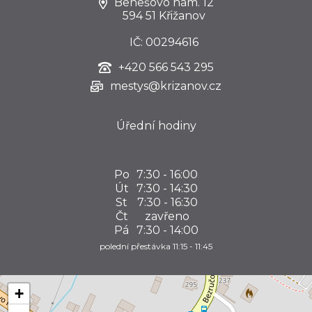
Benešovo nám. 12
594 51 Křižanov
IČ: 00294616
+420
566 543 295
mestys@krizanov.cz
Úřední hodiny
Po
7:30 - 16:00
Út
7:30 - 14:30
St
7:30 - 16:30
Čt
zavřeno
Pá
7:30 - 14:00
polední přestávka 11:15 - 11:45
+