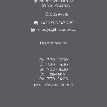
Benešovo nám. 12
594 51 Křižanov
IČ: 00294616
+420
566 543 295
mestys@krizanov.cz
Úřední hodiny
Po
7:30 - 16:00
Út
7:30 - 14:30
St
7:30 - 16:30
Čt
zavřeno
Pá
7:30 - 14:00
polední přestávka 11:15 - 11:45