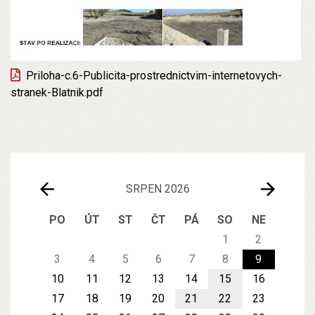
Priloha-c.6-Publicita-prostrednictvim-internetovych-
stranek-Blatnik.pdf
SRPEN 2026
PO
ÚT
ST
ČT
PÁ
SO
NE
1
2
3
4
5
6
7
8
9
10
11
12
13
14
15
16
17
18
19
20
21
22
23