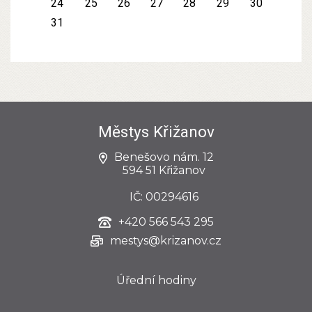
24
25
26
27
28
29
30
31
Městys Křižanov
Benešovo nám. 12
594 51 Křižanov
IČ: 00294616
+420
566 543 295
mestys@krizanov.cz
Úřední hodiny