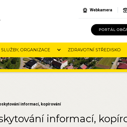
Webkamera
V
PORTÁL OBČ
SLUŽBY, ORGANIZACE
ZDRAVOTNÍ STŘEDISKO
oskytování informací, kopírování
kytování informací, kopír