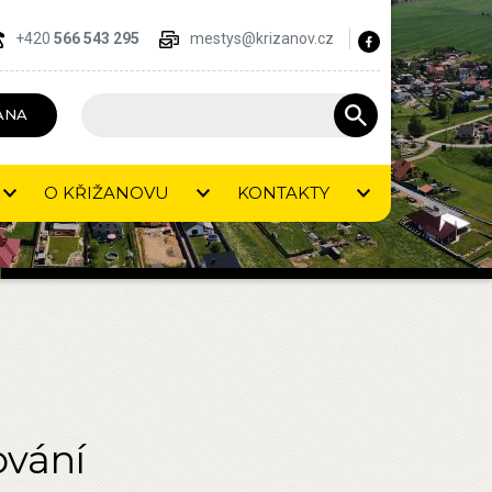
+420
566 543 295
mestys@krizanov.cz
ANA
O KŘIŽANOVU
KONTAKTY
ování