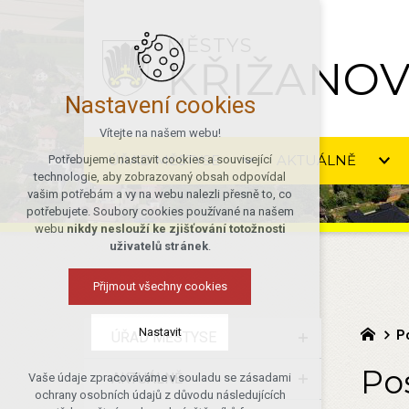
MĚSTYS
KŘIŽANO
Nastavení cookies
Vítejte na našem webu!
ÚŘAD MĚSTYSE
AKTUÁLNĚ
Potřebujeme nastavit cookies a související
technologie, aby zobrazovaný obsah odpovídal
vašim potřebám a vy na webu nalezli přesně to, co
potřebujete. Soubory cookies používané na našem
webu
nikdy neslouží ke zjišťování totožnosti
uživatelů stránek
.
Přijmout všechny cookies
Nastavit
P
ÚŘAD MĚSTYSE
Pos
AKTUÁLNĚ
Vaše údaje zpracováváme v souladu se zásadami
Technická cookies
ochrany osobních údajů z důvodu následujících
nutná pro provozování webu