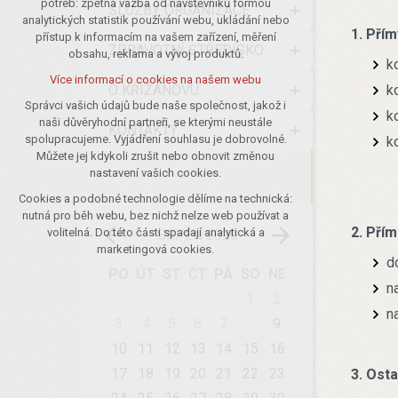
potřeb: zpětná vazba od návštěvníků formou
SLUŽBY, ORGANIZACE
analytických statistik používání webu, ukládání nebo
udržení kontextu stránek (session):
1. Přím
přístup k informacím na vašem zařízení, měření
případná přihlášení, volby jazyka, apod.
ZDRAVOTNÍ STŘEDISKO
obsahu, reklama a vývoj produktů.
k
Volitelná cookies
Více informací o cookies na našem webu
analytická pro anonymizované
O KŘIŽANOVU
k
vyhodnocení návštěvnosti
Správci vašich údajů bude naše společnost, jakož i
k
naši důvěryhodní partneři, se kterými neustále
marketingová cookies (Google)
KONTAKTY
spolupracujeme. Vyjádření souhlasu je dobrovolné.
k
Více informací o cookies na našem webu
Můžete jej kdykoli zrušit nebo obnovit změnou
nastavení vašich cookies.
Cookies a podobné technologie dělíme na technická:
Přijmout všechny cookies
nutná pro běh webu, bez nichž nelze web používat a
2. Pří
volitelná. Do této části spadají analytická a
SRPEN 2026
Odmítnout vše
marketingová cookies.
d
PO
ÚT
ST
ČT
PÁ
SO
NE
n
1
2
n
3
4
5
6
7
8
9
10
11
12
13
14
15
16
17
18
19
20
21
22
23
3. Osta