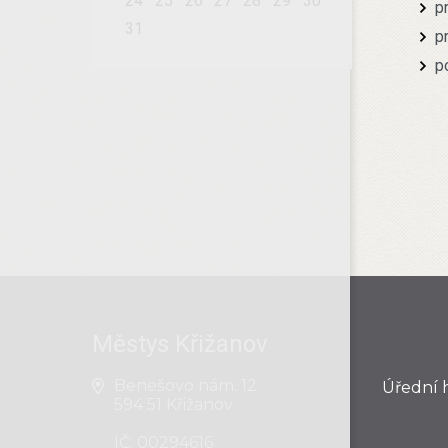
24
25
26
27
28
29
30
p
31
p
p
Městys Křižanov
Benešovo nám. 12
Úřední 
594 51 Křižanov
IČ: 00294616