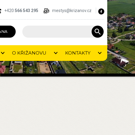
+420
566 543 295
mestys@krizanov.cz
ANA
O KŘIŽANOVU
KONTAKTY