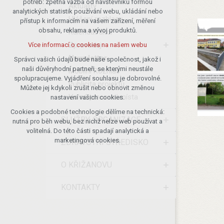
potřeb: zpětná vazba od návštěvníků formou
Aktuality
analytických statistik používání webu, ukládání nebo
udržení kontextu stránek (session):
Hlášení rozhlasu
přístup k informacím na vašem zařízení, měření
případná přihlášení, volby jazyka, apod.
obsahu, reklama a vývoj produktů.
Kalendář akcí
Volitelná cookies
Zpravodaj
Více informací o cookies na našem webu
analytická pro anonymizované
Newsletter
vyhodnocení návštěvnosti
Správci vašich údajů bude naše společnost, jakož i
naši důvěryhodní partneři, se kterými neustále
marketingová cookies (Google)
Mobilní Rozhlas
spolupracujeme. Vyjádření souhlasu je dobrovolné.
Publicita projektů
Více informací o cookies na našem webu
Můžete jej kdykoli zrušit nebo obnovit změnou
Volná pracovní místa
nastavení vašich cookies.
Cookies a podobné technologie dělíme na technická:
Přijmout všechny cookies
SLUŽBY, ORGANIZACE
nutná pro běh webu, bez nichž nelze web používat a
volitelná. Do této části spadají analytická a
Odmítnout vše
marketingová cookies.
ZDRAVOTNÍ STŘEDISKO
O KŘIŽANOVU
KONTAKTY