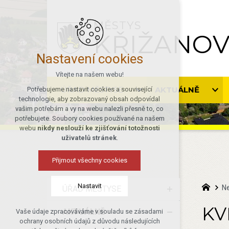
MĚSTYS
KŘIŽANO
Nastavení cookies
Vítejte na našem webu!
ÚŘAD MĚSTYSE
AKTUÁLNĚ
Potřebujeme nastavit cookies a související
technologie, aby zobrazovaný obsah odpovídal
vašim potřebám a vy na webu nalezli přesně to, co
potřebujete. Soubory cookies používané na našem
webu
nikdy neslouží ke zjišťování totožnosti
uživatelů stránek
.
Přijmout všechny cookies
Nastavit
N
ÚŘAD MĚSTYSE
KV
AKTUÁLNĚ
Vaše údaje zpracováváme v souladu se zásadami
Technická cookies
ochrany osobních údajů z důvodu následujících
nutná pro provozování webu