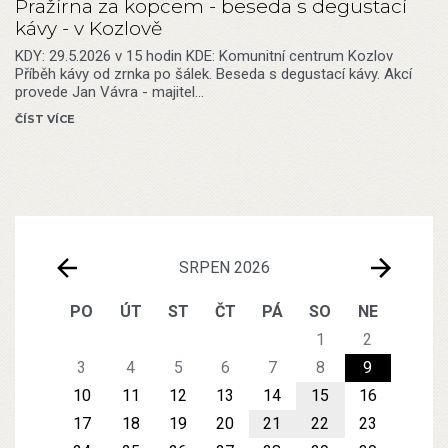
Pražírna za kopcem - beseda s degustací
kávy - v Kozlově
KDY: 29.5.2026 v 15 hodin KDE: Komunitní centrum Kozlov
Příběh kávy od zrnka po šálek. Beseda s degustací kávy. Akcí
provede Jan Vávra - majitel…
ČÍST VÍCE
SRPEN 2026
PO
ÚT
ST
ČT
PÁ
SO
NE
1
2
3
4
5
6
7
8
9
10
11
12
13
14
15
16
17
18
19
20
21
22
23