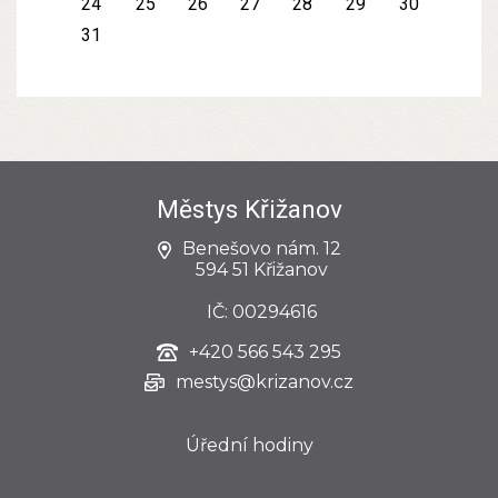
24
25
26
27
28
29
30
31
Městys Křižanov
Benešovo nám. 12
594 51 Křižanov
IČ: 00294616
+420
566 543 295
mestys@krizanov.cz
Úřední hodiny