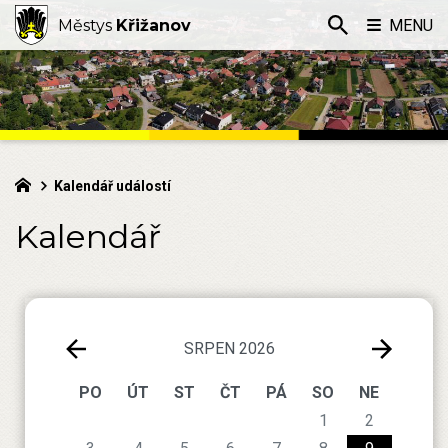
Městys
Křižanov
MENU
Kalendář událostí
Kalendář
SRPEN 2026
PO
ÚT
ST
ČT
PÁ
SO
NE
1
2