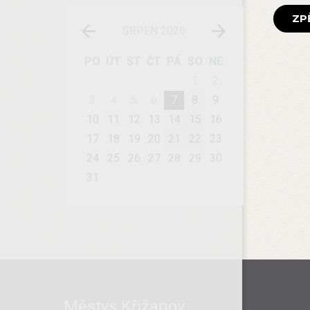
ZP
SRPEN 2026
PO
ÚT
ST
ČT
PÁ
SO
NE
1
2
3
4
5
6
7
8
9
10
11
12
13
14
15
16
17
18
19
20
21
22
23
24
25
26
27
28
29
30
31
Městys Křižanov