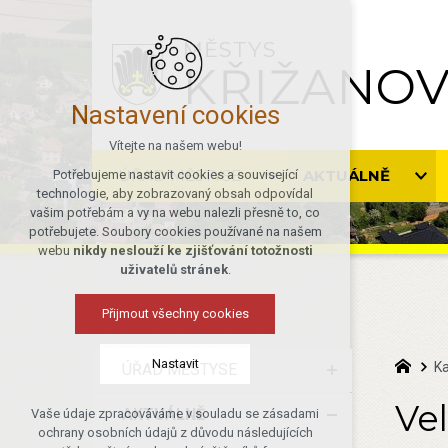
MĚSTYS
KŘIŽANO
Nastavení cookies
Vítejte na našem webu!
ÚŘAD MĚSTYSE
AKTUÁLNĚ
Potřebujeme nastavit cookies a související
technologie, aby zobrazovaný obsah odpovídal
vašim potřebám a vy na webu nalezli přesně to, co
potřebujete. Soubory cookies používané na našem
webu
nikdy neslouží ke zjišťování totožnosti
uživatelů stránek
.
Přijmout všechny cookies
Nastavit
Ka
ÚŘAD MĚSTYSE
Ve
AKTUÁLNĚ
Vaše údaje zpracováváme v souladu se zásadami
Technická cookies
ochrany osobních údajů z důvodu následujících
nutná pro provozování webu