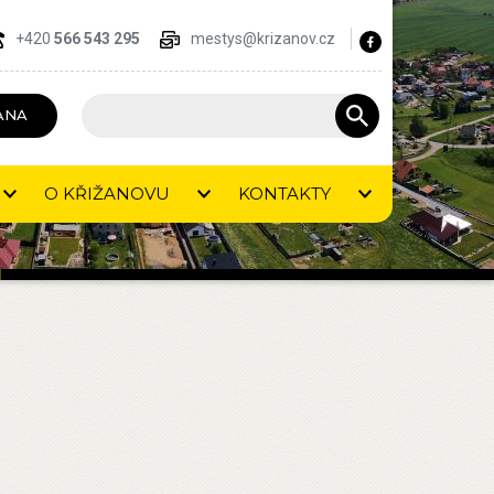
+420
566 543 295
mestys@krizanov.cz
ANA
O KŘIŽANOVU
KONTAKTY