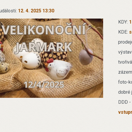
události:
12. 4. 2025 13:30
KDY:
1
KDE:
s
prodej
výstav
tvořivá
zázemí
foto-
dobré j
DDD - 
vstupn