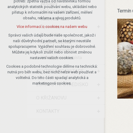
potřeb: zpětná vazba od návštěvníků formou
Aktuality
analytických statistik používání webu, ukládání nebo
udržení kontextu stránek (session):
Termín 
Hlášení rozhlasu
přístup k informacím na vašem zařízení, měření
případná přihlášení, volby jazyka, apod.
obsahu, reklama a vývoj produktů.
Kalendář akcí
Volitelná cookies
Zpravodaj
Více informací o cookies na našem webu
analytická pro anonymizované
Newsletter
vyhodnocení návštěvnosti
Správci vašich údajů bude naše společnost, jakož i
naši důvěryhodní partneři, se kterými neustále
marketingová cookies (Google)
Mobilní Rozhlas
spolupracujeme. Vyjádření souhlasu je dobrovolné.
Publicita projektů
Více informací o cookies na našem webu
Můžete jej kdykoli zrušit nebo obnovit změnou
Volná pracovní místa
nastavení vašich cookies.
Cookies a podobné technologie dělíme na technická:
Přijmout všechny cookies
SLUŽBY, ORGANIZACE
nutná pro běh webu, bez nichž nelze web používat a
volitelná. Do této části spadají analytická a
Odmítnout vše
marketingová cookies.
ZDRAVOTNÍ STŘEDISKO
O KŘIŽANOVU
KONTAKTY