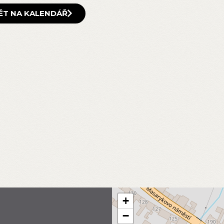
ĚT NA KALENDÁŘ
+
−