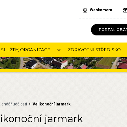
Webkamera
V
PORTÁL OBČ
SLUŽBY, ORGANIZACE
ZDRAVOTNÍ STŘEDISKO
lendář událostí
Velikonoční jarmark
likonoční jarmark