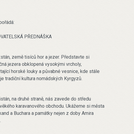
 pořádá:
OVATELSKÁ PŘEDNÁŠKA
stán, země tisíců hor a jezer. Představte si
čná jezera obklopená vysokými vrcholy,
tající horské louky a půvabné vesnice, kde stále
je tradiční kultura nomádských Kyrgyzů.
stán, na druhé straně, nás zavede do středu
věkého karavanového obchodu. Ukážeme si města
and a Buchara a památky nejen z doby Amira
.