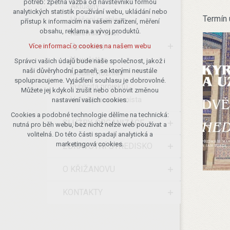
potřeb: zpětná vazba od návštěvníků formou
Aktuality
analytických statistik používání webu, ukládání nebo
udržení kontextu stránek (session):
Termín 
Hlášení rozhlasu
přístup k informacím na vašem zařízení, měření
případná přihlášení, volby jazyka, apod.
obsahu, reklama a vývoj produktů.
Kalendář akcí
Volitelná cookies
Zpravodaj
Více informací o cookies na našem webu
analytická pro anonymizované
Newsletter
vyhodnocení návštěvnosti
Správci vašich údajů bude naše společnost, jakož i
naši důvěryhodní partneři, se kterými neustále
marketingová cookies (Google)
Mobilní Rozhlas
spolupracujeme. Vyjádření souhlasu je dobrovolné.
Publicita projektů
Více informací o cookies na našem webu
Můžete jej kdykoli zrušit nebo obnovit změnou
Volná pracovní místa
nastavení vašich cookies.
Cookies a podobné technologie dělíme na technická:
Přijmout všechny cookies
SLUŽBY, ORGANIZACE
nutná pro běh webu, bez nichž nelze web používat a
volitelná. Do této části spadají analytická a
Odmítnout vše
marketingová cookies.
ZDRAVOTNÍ STŘEDISKO
O KŘIŽANOVU
KONTAKTY