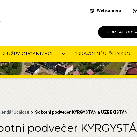
Webkamera
V
PORTÁL OBČ
SLUŽBY, ORGANIZACE
ZDRAVOTNÍ STŘEDISKO
lendář událostí
Sobotní podvečer KYRGYSTÁN a UZBEKISTÁN
botní podvečer KYRGYST