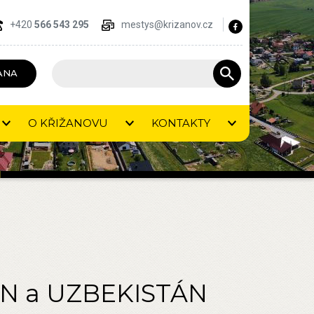
+420
566 543 295
mestys@krizanov.cz
ANA
O KŘIŽANOVU
KONTAKTY
ÁN a UZBEKISTÁN