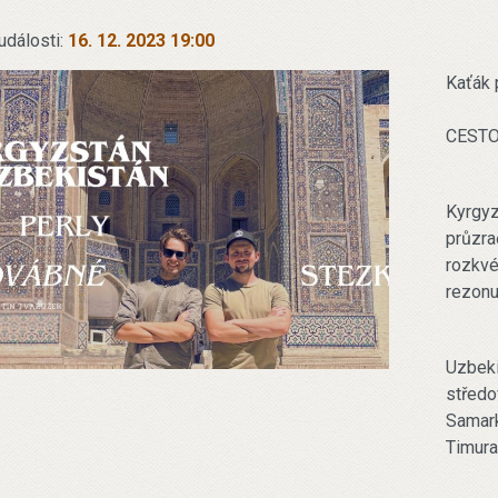
události:
16. 12. 2023 19:00
Kaťák
CEST
Kyrgyz
průzra
rozkvé
rezonu
Uzbeki
středo
Samark
Timura