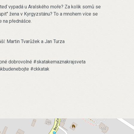
 teď vypadá u Aralského moře? Za kolik somů se
upit" žena v Kyrgyzstánu? To a mnohem více se
e na přednášce.
ší: Martin Tvarůžek a Jan Turza
pné dobrovolné #skatakemaznakrajsveta
akbudenebojte #ckkatak