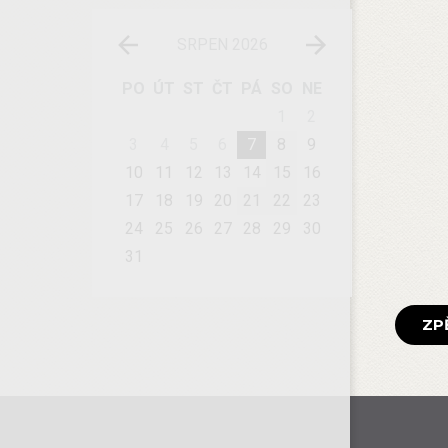
SRPEN 2026
PO
ÚT
ST
ČT
PÁ
SO
NE
1
2
3
4
5
6
7
8
9
10
11
12
13
14
15
16
17
18
19
20
21
22
23
24
25
26
27
28
29
30
31
ZP