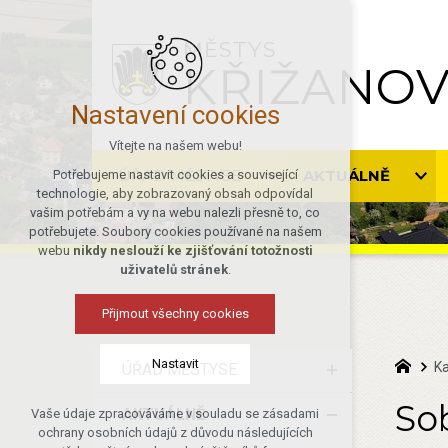
MĚSTYS
KŘIŽANO
Nastavení cookies
Vítejte na našem webu!
ÚŘAD MĚSTYSE
AKTUÁLNĚ
Potřebujeme nastavit cookies a související
technologie, aby zobrazovaný obsah odpovídal
vašim potřebám a vy na webu nalezli přesně to, co
potřebujete. Soubory cookies používané na našem
webu
nikdy neslouží ke zjišťování totožnosti
uživatelů stránek
.
Přijmout všechny cookies
Nastavit
Ka
ÚŘAD MĚSTYSE
So
AKTUÁLNĚ
Vaše údaje zpracováváme v souladu se zásadami
Technická cookies
ochrany osobních údajů z důvodu následujících
nutná pro provozování webu