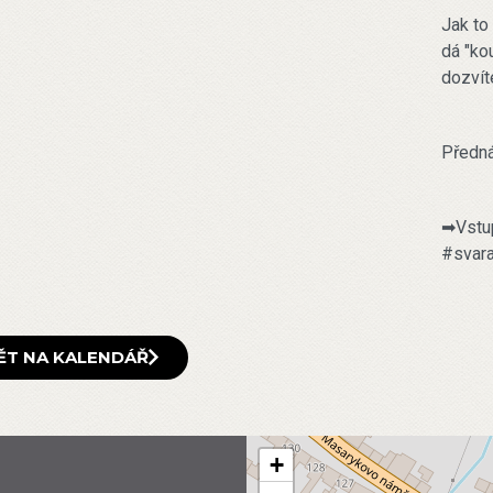
Jak to
dá "ko
dozvít
Předná
➡Vstu
#svar
ĚT NA KALENDÁŘ
+