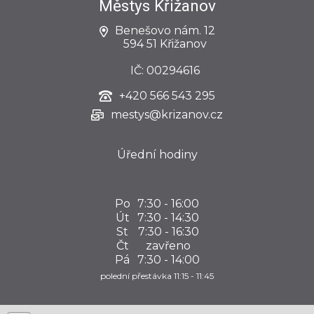
Městys Křižanov
Benešovo nám. 12
594 51 Křižanov
IČ: 00294616
+420
566 543 295
mestys@krizanov.cz
Úřední hodiny
Po
7:30 - 16:00
Út
7:30 - 14:30
St
7:30 - 16:30
Čt
zavřeno
Pá
7:30 - 14:00
polední přestávka 11:15 - 11:45