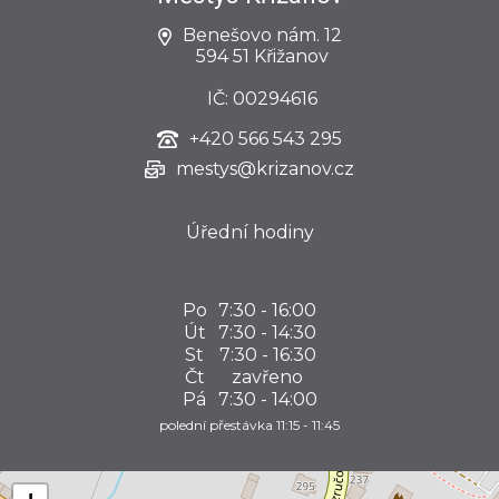
Benešovo nám. 12
594 51 Křižanov
IČ: 00294616
+420
566 543 295
mestys@krizanov.cz
Úřední hodiny
Po
7:30 - 16:00
Út
7:30 - 14:30
St
7:30 - 16:30
Čt
zavřeno
Pá
7:30 - 14:00
polední přestávka 11:15 - 11:45