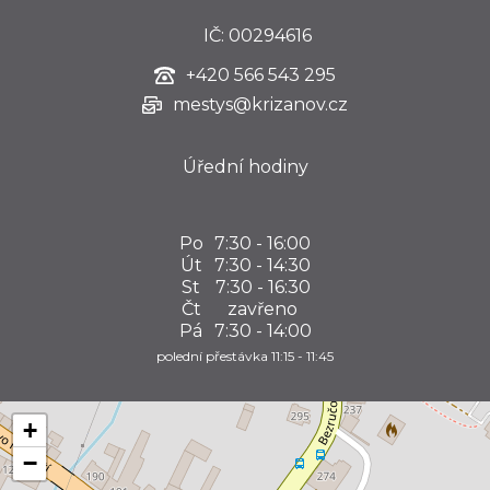
IČ: 00294616
+420
566 543 295
mestys@krizanov.cz
Úřední hodiny
Po
7:30 - 16:00
Út
7:30 - 14:30
St
7:30 - 16:30
Čt
zavřeno
Pá
7:30 - 14:00
polední přestávka 11:15 - 11:45
+
−