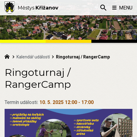
Městys
Křižanov
MENU
Kalendář událostí
Ringoturnaj / RangerCamp
Ringoturnaj /
RangerCamp
Termín události:
10. 5. 2025 12:00
-
17:00