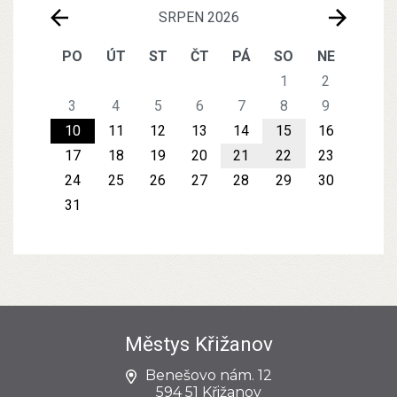
SRPEN 2026
PO
ÚT
ST
ČT
PÁ
SO
NE
1
2
3
4
5
6
7
8
9
10
11
12
13
14
15
16
17
18
19
20
21
22
23
24
25
26
27
28
29
30
31
Městys Křižanov
Benešovo nám. 12
594 51 Křižanov