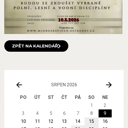
ZPĚT NA KALENDÁŘ
SRPEN 2026
PO
ÚT
ST
ČT
PÁ
SO
NE
1
2
3
4
5
6
7
8
9
10
11
12
13
14
15
16