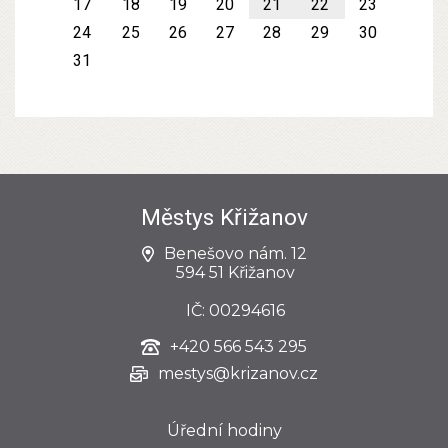
17
18
19
20
21
22
23
24
25
26
27
28
29
30
31
Městys Křižanov
Benešovo nám. 12
594 51 Křižanov
IČ: 00294616
+420
566 543 295
mestys@krizanov.cz
Úřední hodiny