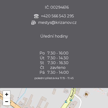
IČ: 00294616
+420
566 543 295
mestys@krizanov.cz
Úřední hodiny
Po
7:30 - 16:00
Út
7:30 - 14:30
St
7:30 - 16:30
Čt
zavřeno
Pá
7:30 - 14:00
polední přestávka 11:15 - 11:45
+
−