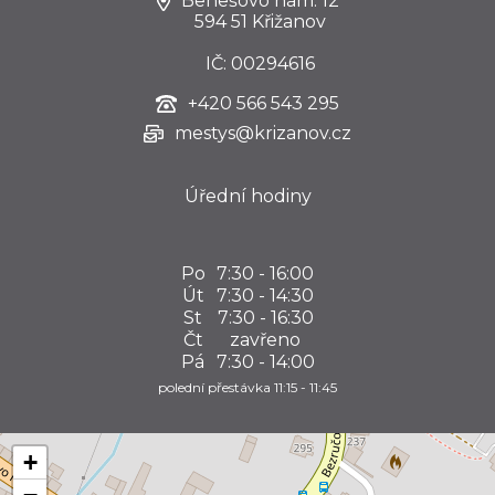
Benešovo nám. 12
594 51 Křižanov
IČ: 00294616
+420
566 543 295
mestys@krizanov.cz
Úřední hodiny
Po
7:30 - 16:00
Út
7:30 - 14:30
St
7:30 - 16:30
Čt
zavřeno
Pá
7:30 - 14:00
polední přestávka 11:15 - 11:45
+