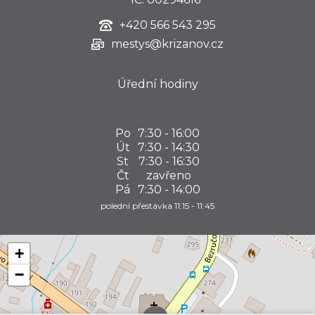
+420
566 543 295
mestys@krizanov.cz
Úřední hodiny
Po
7:30 - 16:00
Út
7:30 - 14:30
St
7:30 - 16:30
Čt
zavřeno
Pá
7:30 - 14:00
polední přestávka 11:15 - 11:45
+
−