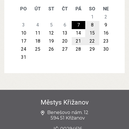
PO
ÚT
ST
ČT
PÁ
SO
NE
1
2
3
4
5
6
7
8
9
10
11
12
13
14
15
16
17
18
19
20
21
22
23
24
25
26
27
28
29
30
31
Městys Křižanov
Benešovo nám. 12
594 51 Křižanov
IČ: 00294616