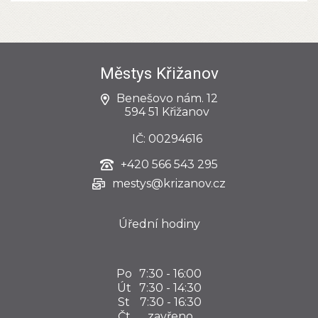
Městys Křižanov
Benešovo nám. 12
594 51 Křižanov
IČ: 00294616
+420
566 543 295
mestys@krizanov.cz
Úřední hodiny
Po
7:30 - 16:00
Út
7:30 - 14:30
St
7:30 - 16:30
Čt
zavřeno