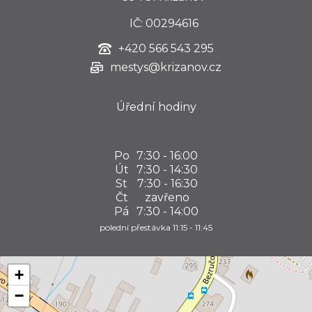
IČ: 00294616
+420
566 543 295
mestys@krizanov.cz
Úřední hodiny
Po
7:30 - 16:00
Út
7:30 - 14:30
St
7:30 - 16:30
Čt
zavřeno
Pá
7:30 - 14:00
polední přestávka 11:15 - 11:45
+
−