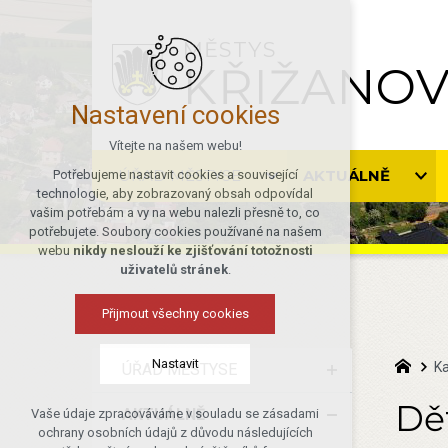
MĚSTYS
KŘIŽANO
Nastavení cookies
Vítejte na našem webu!
ÚŘAD MĚSTYSE
AKTUÁLNĚ
Potřebujeme nastavit cookies a související
technologie, aby zobrazovaný obsah odpovídal
vašim potřebám a vy na webu nalezli přesně to, co
potřebujete. Soubory cookies používané na našem
webu
nikdy neslouží ke zjišťování totožnosti
uživatelů stránek
.
Přijmout všechny cookies
Nastavit
Ka
ÚŘAD MĚSTYSE
Dě
AKTUÁLNĚ
Vaše údaje zpracováváme v souladu se zásadami
Technická cookies
ochrany osobních údajů z důvodu následujících
nutná pro provozování webu