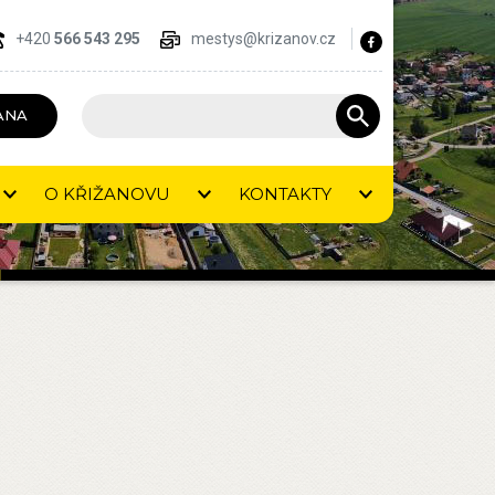
+420
566 543 295
mestys@krizanov.cz
ANA
O KŘIŽANOVU
KONTAKTY