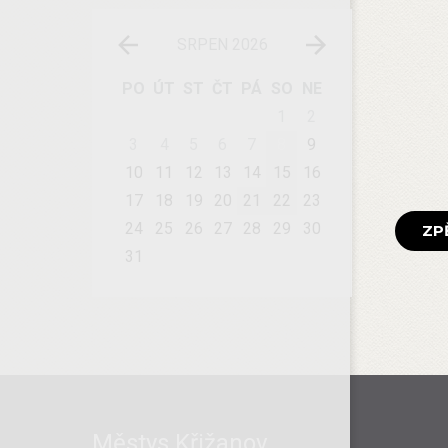
SRPEN 2026
PO
ÚT
ST
ČT
PÁ
SO
NE
1
2
3
4
5
6
7
8
9
10
11
12
13
14
15
16
17
18
19
20
21
22
23
24
25
26
27
28
29
30
ZP
31
Městys Křižanov