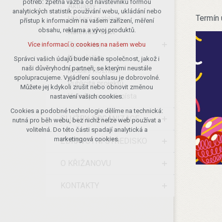
potřeb: zpětná vazba od návštěvníků formou
Aktuality
analytických statistik používání webu, ukládání nebo
udržení kontextu stránek (session):
Termín 
Hlášení rozhlasu
přístup k informacím na vašem zařízení, měření
případná přihlášení, volby jazyka, apod.
obsahu, reklama a vývoj produktů.
Kalendář akcí
Volitelná cookies
Zpravodaj
Více informací o cookies na našem webu
analytická pro anonymizované
Newsletter
vyhodnocení návštěvnosti
Správci vašich údajů bude naše společnost, jakož i
naši důvěryhodní partneři, se kterými neustále
marketingová cookies (Google)
Mobilní Rozhlas
spolupracujeme. Vyjádření souhlasu je dobrovolné.
Publicita projektů
Více informací o cookies na našem webu
Můžete jej kdykoli zrušit nebo obnovit změnou
Volná pracovní místa
nastavení vašich cookies.
Cookies a podobné technologie dělíme na technická:
Přijmout všechny cookies
SLUŽBY, ORGANIZACE
nutná pro běh webu, bez nichž nelze web používat a
volitelná. Do této části spadají analytická a
Odmítnout vše
marketingová cookies.
ZDRAVOTNÍ STŘEDISKO
O KŘIŽANOVU
KONTAKTY