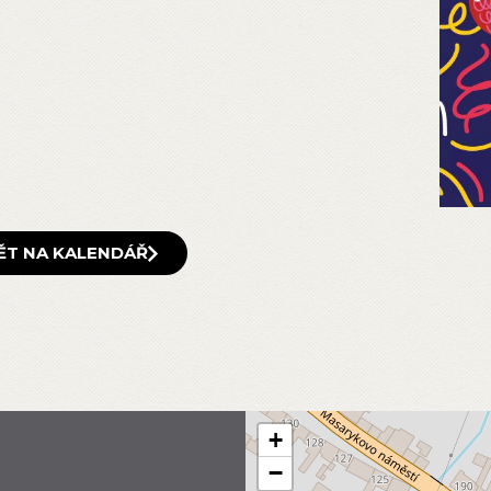
ĚT NA KALENDÁŘ
+
−