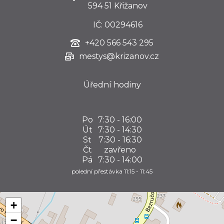
594 51 Křižanov
IČ: 00294616
+420
566 543 295
mestys@krizanov.cz
Úřední hodiny
Po
7:30 - 16:00
Út
7:30 - 14:30
St
7:30 - 16:30
Čt
zavřeno
Pá
7:30 - 14:00
polední přestávka 11:15 - 11:45
+
−