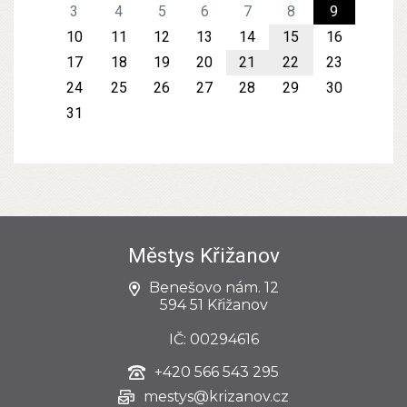
3
4
5
6
7
8
9
10
11
12
13
14
15
16
17
18
19
20
21
22
23
24
25
26
27
28
29
30
31
Městys Křižanov
Benešovo nám. 12
594 51 Křižanov
IČ: 00294616
+420
566 543 295
mestys@krizanov.cz