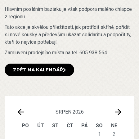
Hlavním posláním bazárku je však podpora malého chlapce
z regionu.
Tato akce je skvělou příležitostí, jak protřídit skříně, pořídit
si nové kousky a především ukázat solidaritu a podpořit ty,
kteří to nejvíce potřebují.
Zamluvení prodejního místa na tel. 605 938 564
ZPĚT NA KALENDÁŘ
SRPEN 2026
PO
ÚT
ST
ČT
PÁ
SO
NE
1
2