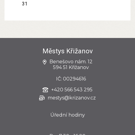
31
Městys Křižanov
Benešovo nám. 12
594 51 Křižanov
IČ: 00294616
+420
566 543 295
mestys@krizanov.cz
Úřední hodiny