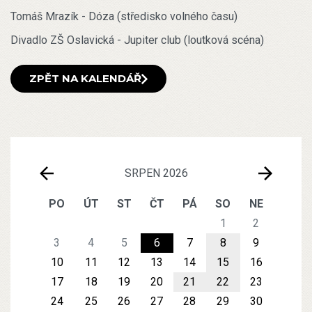
Tomáš Mrazík - Dóza (středisko volného času)
Divadlo ZŠ Oslavická - Jupiter club (loutková scéna)
ZPĚT NA KALENDÁŘ
SRPEN 2026
PO
ÚT
ST
ČT
PÁ
SO
NE
1
2
3
4
5
6
7
8
9
10
11
12
13
14
15
16
17
18
19
20
21
22
23
24
25
26
27
28
29
30