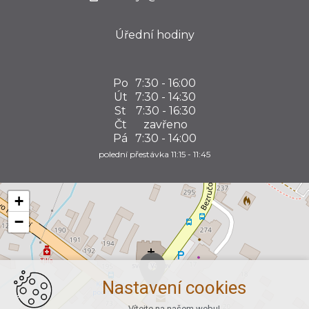
Úřední hodiny
Po
7:30 - 16:00
Út
7:30 - 14:30
St
7:30 - 16:30
Čt
zavřeno
Pá
7:30 - 14:00
polední přestávka 11:15 - 11:45
+
−
Nastavení cookies
Vítejte na našem webu!