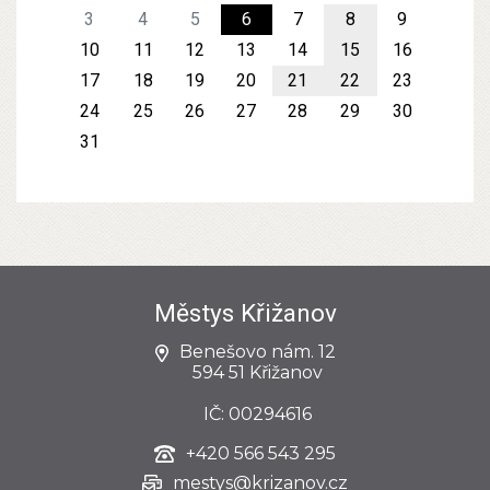
3
4
5
6
7
8
9
10
11
12
13
14
15
16
17
18
19
20
21
22
23
24
25
26
27
28
29
30
31
Městys Křižanov
Benešovo nám. 12
594 51 Křižanov
IČ: 00294616
+420
566 543 295
mestys@krizanov.cz