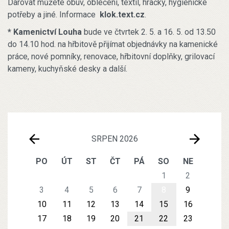
Darovat můžete obuv, oblečení, textil, hračky, hygienické
potřeby a jiné. Informace
klok.text.cz
.
* Kamenictví Louha
bude ve čtvrtek 2. 5. a 16. 5. od 13.50
do 14.10 hod. na hřbitově přijímat objednávky na kamenické
práce, nové pomníky, renovace, hřbitovní doplňky, grilovací
kameny, kuchyňské desky a další.
SRPEN 2026
PO
ÚT
ST
ČT
PÁ
SO
NE
1
2
3
4
5
6
7
8
9
10
11
12
13
14
15
16
17
18
19
20
21
22
23