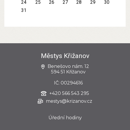
24
25
26
27
28
29
30
31
Městys Křižanov
Benešovo nám. 12
594 51 Křižanov
IČ: 00294616
+420
566 543 295
mestys@krizanov.cz
Úřední hodiny