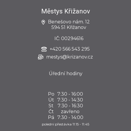
Městys Křižanov
Benešovo nám. 12
594 51 Křižanov
IČ: 00294616
+420
566 543 295
mestys@krizanov.cz
Úřední hodiny
Po
7:30 - 16:00
Út
7:30 - 14:30
St
7:30 - 16:30
Čt
zavřeno
Pá
7:30 - 14:00
polední přestávka 11:15 - 11:45