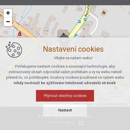
+
−
Nastavení cookies
Vítejte na našem webu!
Potřebujeme nastavit cookies a související technologie, aby
zobrazovaný obsah odpovídal vašim potřebám a vy na webu nalezli
přesně to, co potřebujete. Soubory cookies používané na našem webu
nikdy neslouží ke zjišťování totožnosti uživatelů stránek
.
Přijmout všechny cookies
Leaflet
|
© OpenStreetMap
Nastavit
© 2026 Copyright Městys Křižanov
VYTVOŘIL XART.CZ
Technická cookies