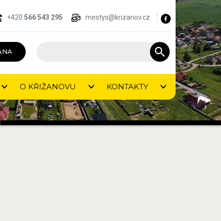
+420
566 543 295
mestys@krizanov.cz
ANA
O KŘIŽANOVU
KONTAKTY