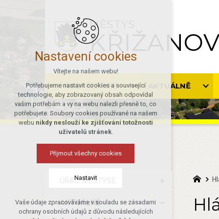
MĚSTYS
KŘIŽANO
Nastavení cookies
Vítejte na našem webu!
ÚŘAD MĚSTYSE
AKTUÁLNĚ
Potřebujeme nastavit cookies a související
technologie, aby zobrazovaný obsah odpovídal
vašim potřebám a vy na webu nalezli přesně to, co
potřebujete. Soubory cookies používané na našem
webu
nikdy neslouží ke zjišťování totožnosti
uživatelů stránek
.
Přijmout všechny cookies
Nastavit
Hl
ÚŘAD MĚSTYSE
Hlá
AKTUÁLNĚ
Vaše údaje zpracováváme v souladu se zásadami
Technická cookies
ochrany osobních údajů z důvodu následujících
nutná pro provozování webu