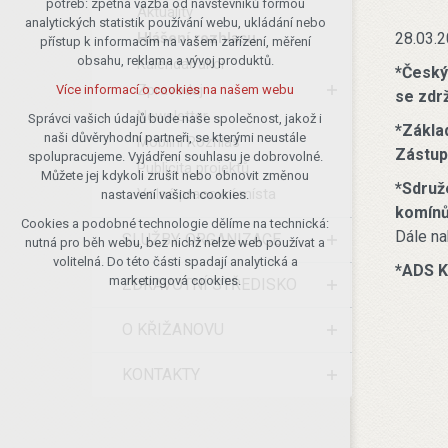
potřeb: zpětná vazba od návštěvníků formou
Aktuality
analytických statistik používání webu, ukládání nebo
udržení kontextu stránek (session):
Hlášení rozhlasu
28.03.2
přístup k informacím na vašem zařízení, měření
případná přihlášení, volby jazyka, apod.
obsahu, reklama a vývoj produktů.
Kalendář akcí
*Český
Volitelná cookies
Zpravodaj
Více informací o cookies na našem webu
se zdrž
analytická pro anonymizované
Newsletter
vyhodnocení návštěvnosti
Správci vašich údajů bude naše společnost, jakož i
*Zákla
naši důvěryhodní partneři, se kterými neustále
marketingová cookies (Google)
Mobilní Rozhlas
Zástup
spolupracujeme. Vyjádření souhlasu je dobrovolné.
Publicita projektů
Více informací o cookies na našem webu
Můžete jej kdykoli zrušit nebo obnovit změnou
*
Sdruž
Volná pracovní místa
nastavení vašich cookies.
komín
Cookies a podobné technologie dělíme na technická:
Přijmout všechny cookies
Dále na
SLUŽBY, ORGANIZACE
nutná pro běh webu, bez nichž nelze web používat a
volitelná. Do této části spadají analytická a
*ADS K
Odmítnout vše
marketingová cookies.
ZDRAVOTNÍ STŘEDISKO
O KŘIŽANOVU
KONTAKTY