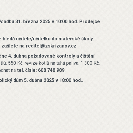
výsadbu 31. března 2025 v 10:00 hod. Prodejce
 hledá učitele/učitelku do mateřské školy.
 zašlete na reditel@zskrizanov.cz
dne 4. dubna požadované kontroly a čištění
lů: 550 Kč, revize kotlů na tuhá paliva: 1 300 Kč.
ednat na
tel. čísle: 608 748 989.
lický dům 5. dubna 2025 v 18:00 hod..