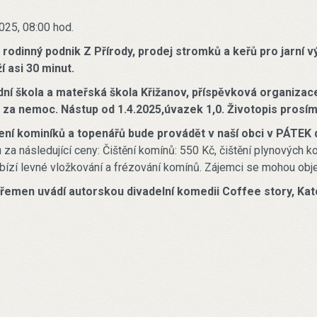
025, 08:00 hod.
 rodinný podnik Z Přírody, prodej stromků a keřů pro jarní 
í asi 30 minut.
dní škola a mateřská škola Křižanov, příspěvková organizace
 za nemoc. Nástup od 1.4.2025,úvazek 1,0. Životopis prosím
ení kominíků a topenářů bude provádět v naší obci v PÁTEK 
ů
za následující ceny: Čištění komínů: 550 Kč, čištění plynových kot
bízí levné vložkování a frézování komínů. Zájemci se mohou obj
řemen uvádí autorskou divadelní komedii Coffee story, Kato