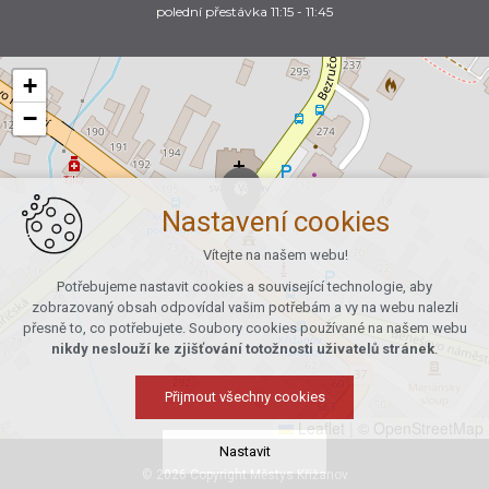
polední přestávka 11:15 - 11:45
+
−
Nastavení cookies
Vítejte na našem webu!
Potřebujeme nastavit cookies a související technologie, aby
zobrazovaný obsah odpovídal vašim potřebám a vy na webu nalezli
přesně to, co potřebujete. Soubory cookies používané na našem webu
nikdy neslouží ke zjišťování totožnosti uživatelů stránek
.
Přijmout všechny cookies
Leaflet
|
© OpenStreetMap
Nastavit
© 2026 Copyright Městys Křižanov