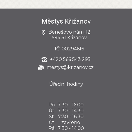
Městys Křižanov
Benešovo nám. 12
594 51 Křižanov
IČ: 00294616
+420
566 543 295
mestys@krizanov.cz
Úřední hodiny
Po
7:30 - 16:00
Út
7:30 - 14:30
St
7:30 - 16:30
Čt
zavřeno
Pá
7:30 - 14:00