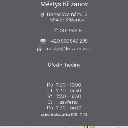
Městys Křižanov
Benešovo nám. 12
594 51 Křižanov
IČ: 00294616
+420
566 543 295
mestys@krizanov.cz
Úřední hodiny
Po
7:30 - 16:00
Út
7:30 - 14:30
St
7:30 - 16:30
Čt
zavřeno
Pá
7:30 - 14:00
polední přestávka 11:15 - 11:45