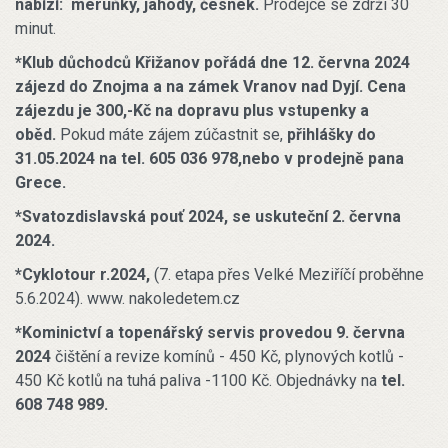
nabízí: meruňky, jahody, česnek.
Prodejce se zdrží 30
minut.
*Klub důchodců Křižanov pořádá dne 12. června 2024
zájezd do Znojma a na zámek Vranov nad Dyjí. Cena
zájezdu je 300,-Kč na dopravu plus vstupenky a
oběd.
Pokud máte zájem zúčastnit se,
přihlášky do
31.05.2024 na tel. 605 036 978,nebo v prodejně pana
Grece.
*Svatozdislavská pouť 2024, se uskuteční 2. června
2024.
*Cyklotour r.2024,
(7. etapa přes Velké Meziříčí proběhne
5.6.2024). www. nakoledetem.cz
*
Kominictví a topenářský servis provedou 9.
června
2024
čištění a revize komínů - 450 Kč, plynových kotlů -
450 Kč kotlů na tuhá paliva -1100 Kč. Objednávky na
tel.
608 748 989.