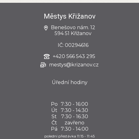
Městys Křižanov
Benešovo nám. 12
594 51 Křižanov
IČ: 00294616
+420
566 543 295
mestys@krizanov.cz
Úřední hodiny
Po
7:30 - 16:00
Út
7:30 - 14:30
St
7:30 - 16:30
Čt
zavřeno
Pá
7:30 - 14:00
polední přestávka 11:15 - 11:45