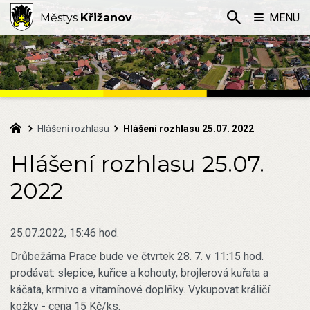
Městys
Křižanov
MENU
Hlášení rozhlasu
Hlášení rozhlasu 25.07. 2022
Hlášení rozhlasu 25.07.
2022
25.07.2022, 15:46 hod.
Drůbežárna Prace bude ve čtvrtek 28. 7. v 11:15 hod.
prodávat: slepice, kuřice a kohouty, brojlerová kuřata a
káčata, krmivo a vitamínové doplňky. Vykupovat králičí
kožky - cena 15 Kč/ks.