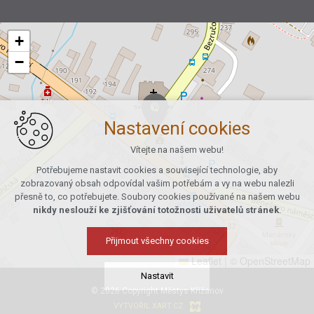
+
−
Nastavení cookies
Vítejte na našem webu!
Potřebujeme nastavit cookies a související technologie, aby
zobrazovaný obsah odpovídal vašim potřebám a vy na webu nalezli
přesně to, co potřebujete. Soubory cookies používané na našem webu
nikdy neslouží ke zjišťování totožnosti uživatelů stránek
.
Přijmout všechny cookies
Leaflet
|
© OpenStreetMap
Nastavit
© 2026 Copyright Městys Křižanov
VYTVOŘIL XART.CZ