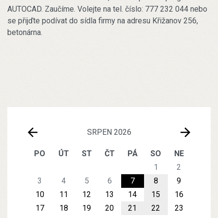
AUTOCAD. Zaučíme. Volejte na tel. číslo: 777 232 044 nebo
se přijďte podívat do sídla firmy na adresu Křižanov 256,
betonárna.
SRPEN 2026
PO
ÚT
ST
ČT
PÁ
SO
NE
1
2
3
4
5
6
7
8
9
10
11
12
13
14
15
16
17
18
19
20
21
22
23