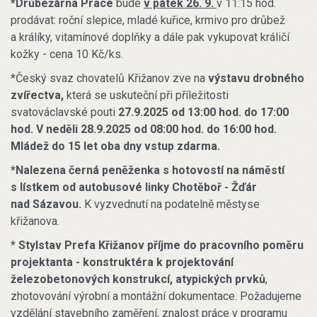
*Drůbežárna Prace
bude
v pátek 26. 9.
v 11:15 hod.
prodávat: roční slepice, mladé kuřice, krmivo pro drůbež
a králíky, vitamínové doplňky a dále pak vykupovat králičí
kožky - cena 10 Kč/ks.
*Český svaz chovatelů Křižanov zve na
výstavu drobného
zvířectva,
která se uskuteční při příležitosti
svatováclavské pouti
27.9.2025 od 13:00 hod. do 17:00
hod. V neděli 28.9.2025 od 08:00 hod. do 16:00 hod.
Mládež do 15 let oba dny vstup zdarma.
*Nalezena černá peněženka s hotovostí na náměstí
s lístkem od autobusové linky Chotěboř - Žďár
nad Sázavou.
K vyzvednutí na podatelně městyse
křižanova.
*
Stylstav Prefa Křižanov příjme do pracovního poměru
projektanta - konstruktéra k projektování
železobetonových konstrukcí, atypických prvků
,
zhotovování výrobní a montážní dokumentace. Požadujeme
vzdělání stavebního zaměření, znalost práce v programu