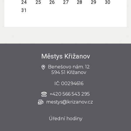
24
25
26
27
28
29
30
31
Městys Křižanov
Benešovo nám. 12
594 51 Křižanov
IČ: 00294616
+420
566 543 295
mestys@krizanov.cz
Úřední hodiny