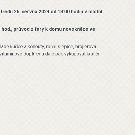
tředu 26. června 2024 od 18:00 hodin v místní
0 hod., průvod z fary k domu novokněze ve
adé kuřice a kohouty, roční slepice, brojlerová
 vitamínové doplňky a dále pak vykupovat králičí